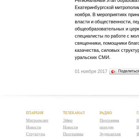
Региональный этап образова
Екатеринбургской митрополии
ноября. В мероприятиях при
власти и общественности, пе
общеобразовательных и церк
специалисты по работе с мо
священники, помощники благ
казачества, силовых структу
уральских СМИ.
01 ноября 2017
Поделитьс
ЕПАРХИЯ
ТЕЛЕКАНАЛ
РАДИО
Г
Митрополит
Эфир
Программа
Н
Новости
Новости
передач
Н
Структура
Программы
Аудиоархив
Ф