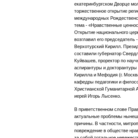
екатеринбургском Дворце мо
торжественное открытие реги
международных Рождественск
тема - «Нравственные ценнос
Открытие национального цер
возглавил его председатель 
Верхотурский Кирилл. Прези
составили губернатор Сверд
Куйвашев, проректор по нау
аспирантуры и докторантуры
Кирилла и Мефодия (г. Москв
кафедры педагогики и филос
Христианской Гуманитарной А
иерей Игорь Лысенко.
В приветственном слове Пра
актуальные проблемы нынешн
причины. В частности, митро
повреждение в обществе нра
за собой тотальное невежест