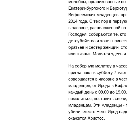
молебны, организованные по
Екатеринбургского и Верхоту
Вифлеемских младенцев, про
2014 года. С тех пор в перву
в часовне, расположенной н
Господня, собираются те, кт
детоубийства и хочет принест
братьев и сестер женщин, ст
или жизнь». Молятся здесь и 
На соборную молитву в часо
приглашают в субботу 7 март
совершается в часовне в чес
младенцев, от Ирода в Вифл
каждый день с 09.00 до 19.0
помолиться, поставить свечи
младенцам. Эти младенцы - 
убили вместо Него: Ирод над
окажется Христос.