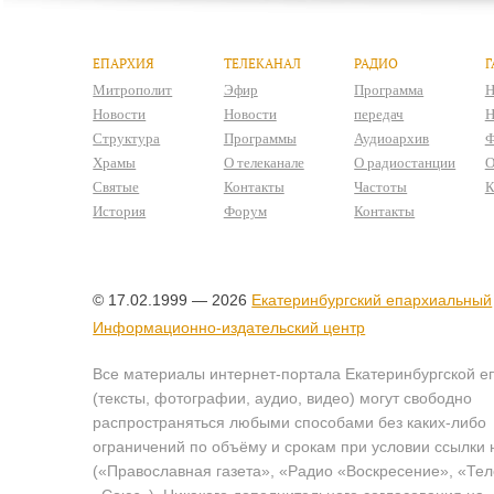
ЕПАРХИЯ
ТЕЛЕКАНАЛ
РАДИО
Г
Митрополит
Эфир
Программа
Н
Новости
Новости
передач
Н
Структура
Программы
Аудиоархив
Ф
Храмы
О телеканале
О радиостанции
О
Святые
Контакты
Частоты
К
История
Форум
Контакты
© 17.02.1999 — 2026
Екатеринбургский епархиальный
Информационно-издательский центр
Все материалы интернет-портала Екатеринбургской е
(тексты, фотографии, аудио, видео) могут свободно
распространяться любыми способами без каких-либо
ограничений по объёму и срокам при условии ссылки 
(«Православная газета», «Радио «Воскресение», «Те