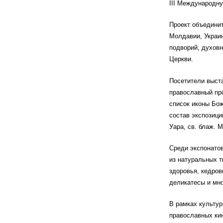
III Международну
Проект объединит
Молдавии, Украи
подворий, духов
Церкви.
Посетители выста
православный пр
список иконы Бож
состав экспозици
Уара, св. блаж. 
Среди экспонатов
из натуральных т
здоровья, кедров
деликатесы и мно
В рамках культур
православных ки