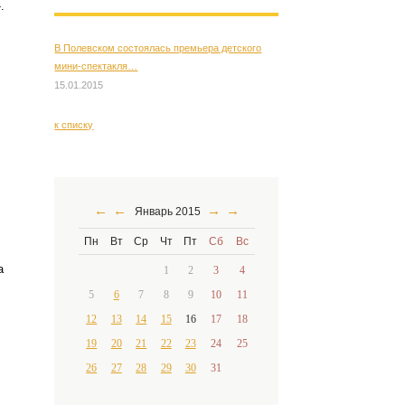
.
В Полевском состоялась премьера детского
мини-спектакля…
15.01.2015
к списку
←
←
→
→
Январь 2015
Пн
Вт
Ср
Чт
Пт
Сб
Вс
а
1
2
3
4
5
6
7
8
9
10
11
12
13
14
15
16
17
18
19
20
21
22
23
24
25
26
27
28
29
30
31