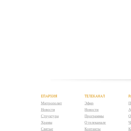
ЕПАРХИЯ
ТЕЛЕКАНАЛ
Р
Митрополит
Эфир
П
Новости
Новости
А
Структура
Программы
О
Храмы
О телеканале
Ч
Святые
Контакты
К