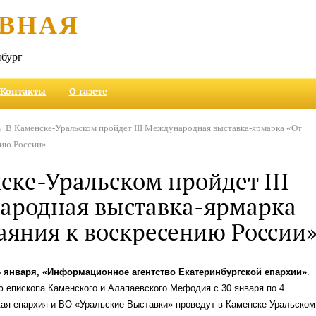
ВНАЯ
бург
Контакты
О газете
 В Каменске-Уральском пройдет III Международная выставка-ярмарка «От
нию России»
ске-Уральском пройдет III
ародная выставка-ярмарка
аяния к воскресению России
6 января, «Информационное агентство Екатеринбургской епархии»
.
 епископа Каменского и Алапаевского Мефодия с 30 января по 4
ая епархия и ВО «Уральские Выставки» проведут в Каменске-Уральском