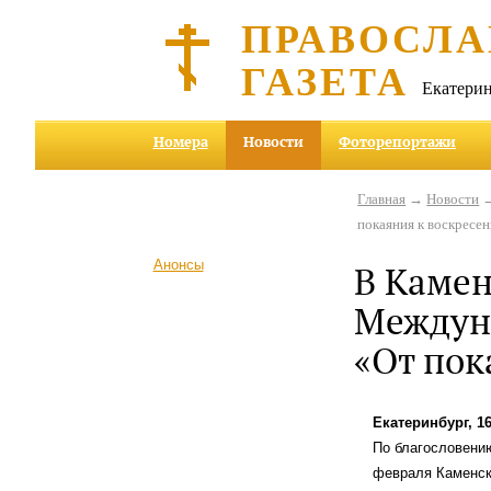
ПРАВОСЛА
ГАЗЕТА
Екатерин
Номера
Новости
Фоторепортажи
Главная
→
Новости
→
покаяния к воскресе
Анонсы
В Камен
Междун
«От пок
Екатеринбург, 1
По благословению
февраля Каменск