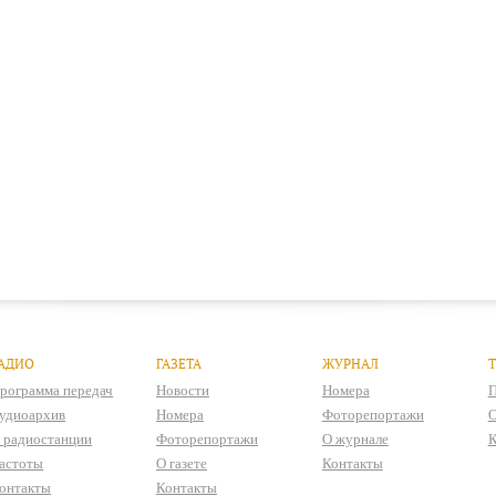
АДИО
ГАЗЕТА
ЖУРНАЛ
рограмма передач
Новости
Номера
П
удиоархив
Номера
Фоторепортажи
О
 радиостанции
Фоторепортажи
О журнале
К
астоты
О газете
Контакты
онтакты
Контакты