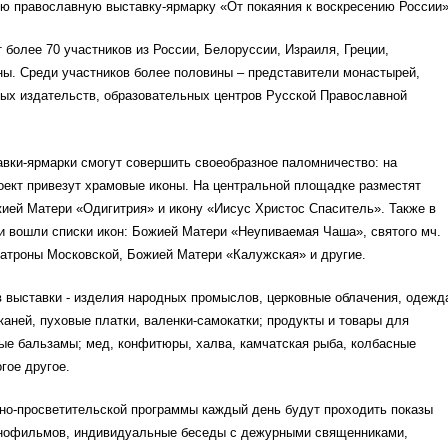
ю православную выставку-ярмарку «От покаяния к воскресению России»
 более 70 участников из России, Белоруссии, Израиля, Греции,
ны. Среди участников более половины – представители монастырей,
ных издательств, образовательных центров Русской Православной
вки-ярмарки смогут совершить своеобразное паломничество: на
оект привезут храмовые иконы. На центральной площадке разместят
ией Матери «Одигитрия» и икону «Иисус Христос Спаситель». Также в
и вошли списки икон: Божией Матери «Неупиваемая Чаша», святого мч.
Матроны Московской, Божией Матери «Калужская» и другие.
 выставки - изделия народных промыслов, церковные облачения, одежд
каней, пуховые платки, валенки-самокатки; продукты и товары для
ые бальзамы; мед, конфитюры, халва, камчатская рыба, колбасные
гое другое.
но-просветительской программы каждый день будут проходить показы
нофильмов, индивидуальные беседы с дежурными священниками,