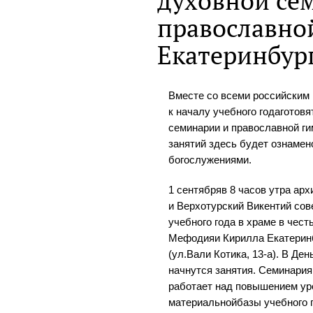
духовной се
православно
Екатеринбур
Вместе со всеми российским
к началу учебного годаготов
семинарии и православной г
занятий здесь будет ознаме
богослужениями.
1 сентябряв 8 часов утра ар
и Верхотурский Викентий со
учебного года в храме в чес
Мефодияи Кирилла Екатеринб
(ул.Вали Котика, 13-а). В Ден
начнутся занятия. Семинари
работает над повышением ур
материальнойбазы учебного 