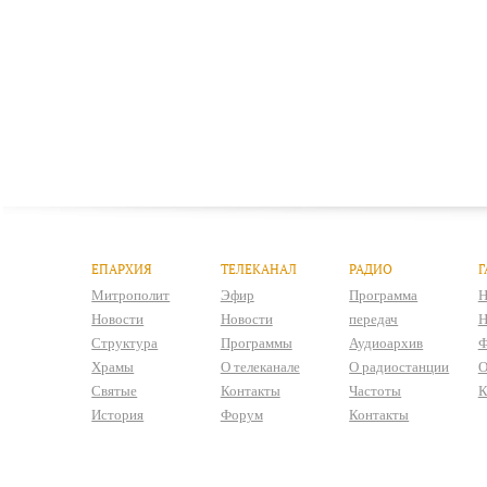
ЕПАРХИЯ
ТЕЛЕКАНАЛ
РАДИО
Г
Митрополит
Эфир
Программа
Н
Новости
Новости
передач
Н
Структура
Программы
Аудиоархив
Ф
Храмы
О телеканале
О радиостанции
О
Святые
Контакты
Частоты
К
История
Форум
Контакты