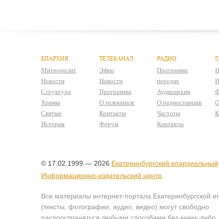
ЕПАРХИЯ
ТЕЛЕКАНАЛ
РАДИО
Г
Митрополит
Эфир
Программа
Н
Новости
Новости
передач
Н
Структура
Программы
Аудиоархив
Ф
Храмы
О телеканале
О радиостанции
О
Святые
Контакты
Частоты
К
История
Форум
Контакты
© 17.02.1999 — 2026
Екатеринбургский епархиальный
Информационно-издательский центр
Все материалы интернет-портала Екатеринбургской е
(тексты, фотографии, аудио, видео) могут свободно
распространяться любыми способами без каких-либо