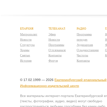
ЕПАРХИЯ
ТЕЛЕКАНАЛ
РАДИО
Г
Митрополит
Эфир
Программа
Н
Новости
Новости
передач
Н
Структура
Программы
Аудиоархив
Ф
Храмы
О телеканале
О радиостанции
О
Святые
Контакты
Частоты
К
История
Форум
Контакты
© 17.02.1999 — 2026
Екатеринбургский епархиальный
Информационно-издательский центр
Все материалы интернет-портала Екатеринбургской е
(тексты, фотографии, аудио, видео) могут свободно
распространяться любыми способами без каких-либо