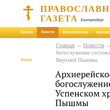
ПРАВОСЛАВ
ГАЗЕТА
Екатеринбург
Номера
Новости
Фоторепортажи
Контак
Главная
→
Новости
→
богослужение состоял
Верхней Пышмы
Анонсы
Архиерейско
богослужение
Успенском х
Пышмы