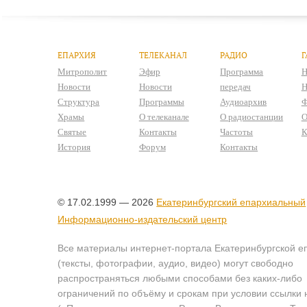
ЕПАРХИЯ
ТЕЛЕКАНАЛ
РАДИО
Г
Митрополит
Эфир
Программа
Н
Новости
Новости
передач
Н
Структура
Программы
Аудиоархив
Ф
Храмы
О телеканале
О радиостанции
О
Святые
Контакты
Частоты
К
История
Форум
Контакты
© 17.02.1999 — 2026
Екатеринбургский епархиальный
Информационно-издательский центр
Все материалы интернет-портала Екатеринбургской е
(тексты, фотографии, аудио, видео) могут свободно
распространяться любыми способами без каких-либо
ограничений по объёму и срокам при условии ссылки 