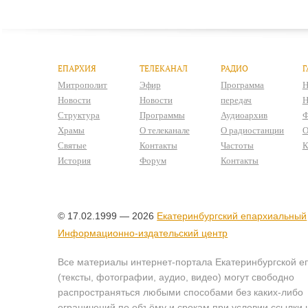
ЕПАРХИЯ
ТЕЛЕКАНАЛ
РАДИО
Г
Митрополит
Эфир
Программа
Н
Новости
Новости
передач
Н
Структура
Программы
Аудиоархив
Ф
Храмы
О телеканале
О радиостанции
О
Святые
Контакты
Частоты
К
История
Форум
Контакты
© 17.02.1999 — 2026
Екатеринбургский епархиальный
Информационно-издательский центр
Все материалы интернет-портала Екатеринбургской е
(тексты, фотографии, аудио, видео) могут свободно
распространяться любыми способами без каких-либо
ограничений по объёму и срокам при условии ссылки 