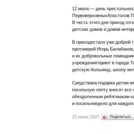
12 июля — день престольного
ПервоверховныхАпостолов Пе
В честь этого дня приход го
детских домов и домов-интер
В приходестало уже доброй т
протоиерей Игорь Балабанов
и их добровольные помощник
учреждения:приют в городе Т
детскую больницу, школу-инт
Средствана подарки детям ж
посильную лепту вносят все 
обездоленным ребятишкам ка
и посильноедело для каждого
25 июня 2007
Поделиться