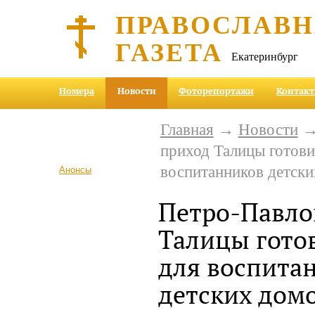
ПРАВОСЛАВ
ГАЗЕТА
Екатеринбург
Номера
Новости
Фоторепортажи
Контак
Главная
→
Новости
→
приход Талицы готови
воспитанников детск
Анонсы
Петро-Павло
Талицы гото
для воспита
детских дом