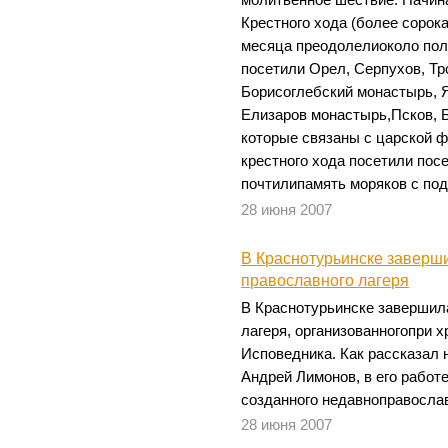
Крестного хода (более сорок
месяца преодолелиоколо пол
посетили Орел, Серпухов, Тр
Борисоглебский монастырь, Я
Елизаров монастырь,Псков, 
которые связаны с царской 
крестного хода посетили пос
почтилипамять моряков с под
28 июня 2007
В Краснотурьинске заверши
православного лагеря
В Краснотурьинске завершила
лагеря, организованногопри 
Исповедника. Как рассказал
Андрей Лимонов, в его работ
созданного недавноправослав
28 июня 2007