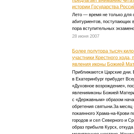
предлагает вниманию чита
истории Государства Росси
Лето — время не только для 
абитуриентов, поступающих в
пора вступительных экзамено
28 июня 2007
Более полутора тысяч кил
участники Крестного хода,
явления иконы Божией Ма
Приближаются Царские дни. 
в Екатеринбург прибудет Вс
«Духовное возрождение», по
явленияиконы Божией Матер
с «Державным» образом начал
обретения святыни.За месяц 
покаянного Храма-на-Крови п
городов и сел Северного и Ср
образ прибылв Курск, откуда
молитвенное шествие. Начина