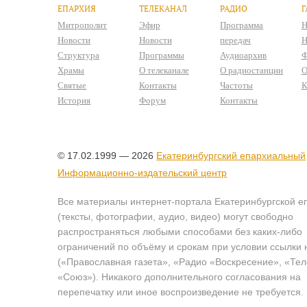
ЕПАРХИЯ
ТЕЛЕКАНАЛ
РАДИО
Г
Митрополит
Эфир
Программа
Н
Новости
Новости
передач
Н
Структура
Программы
Аудиоархив
Ф
Храмы
О телеканале
О радиостанции
О
Святые
Контакты
Частоты
К
История
Форум
Контакты
© 17.02.1999 — 2026
Екатеринбургский епархиальный
Информационно-издательский центр
Все материалы интернет-портала Екатеринбургской е
(тексты, фотографии, аудио, видео) могут свободно
распространяться любыми способами без каких-либо
ограничений по объёму и срокам при условии ссылки 
(«Православная газета», «Радио «Воскресение», «Те
«Союз»). Никакого дополнительного согласования на
перепечатку или иное воспроизведение не требуется.