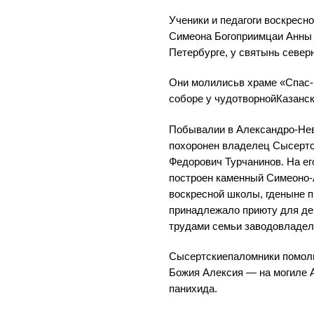
Ученики и педагоги воскресн
Симеона Богоприимцаи Анны
Петербурге, у святынь северн
Они молилисьв храме «Спас-
соборе у чудотворнойКазанс
Побывалии в Александро-Невс
похоронен владелец Сысертс
Федорович Турчанинов. На е
построен каменный Симеоно-
воскресной школы, гденыне п
принадлежало приюту для дев
трудами семьи заводовладел
Сысертскиепаломники помоли
Божия Алексия — на могиле 
панихида.