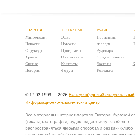
ЕПАРХИЯ
ТЕЛЕКАНАЛ
РАДИО
Г
Митрополит
Эфир
Программа
Н
Новости
Новости
передач
Н
Структура
Программы
Аудиоархив
Ф
Храмы
О телеканале
О радиостанции
О
Святые
Контакты
Частоты
К
История
Форум
Контакты
© 17.02.1999 — 2026
Екатеринбургский епархиальный
Информационно-издательский центр
Все материалы интернет-портала Екатеринбургской е
(тексты, фотографии, аудио, видео) могут свободно
распространяться любыми способами без каких-либо
ограничений по объёму и срокам при условии ссылки 