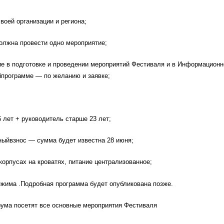
воей организации и региона;
олжна провести одно мероприятие;
ие в подготовке и проведении мероприятий Фестиваля и в Информационн
йпрограмме — по желанию и заявке;
6 лет + руководитель старше 23 лет;
нныйвзнос — сумма будет известна 28 июня;
 корпусах на кроватях, питание централизованное;
ежима .Подробная программа будет опубликована позже.
рума посетят все основные мероприятия Фестиваля