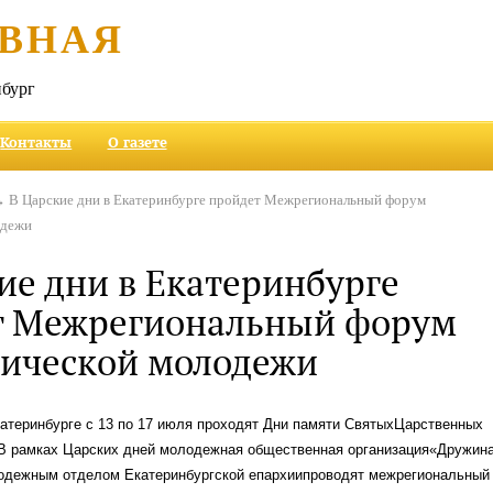
ВНАЯ
бург
Контакты
О газете
 В Царские дни в Екатеринбурге пройдет Межрегиональный форум
одежи
ие дни в Екатеринбурге
т Межрегиональный форум
тической молодежи
атеринбурге с 13 по 17 июля проходят Дни памяти СвятыхЦарственных
 В рамках Царских дней молодежная общественная организация«Дружин
одежным отделом Екатеринбургской епархиипроводят межрегиональный 