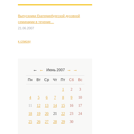
Выпускники Екатеринбургской духовной
семинарии в течение…
21.06.2007
к списку
←
←
→
→
Июнь 2007
Пн
Вт
Ср
Чт
Пт
Сб
Вс
1
2
3
4
5
6
7
8
9
10
11
12
13
14
15
16
17
18
19
20
21
22
23
24
25
26
27
28
29
30