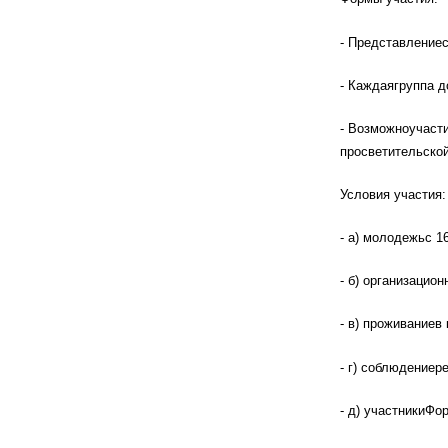
- Представлениес
- Каждаягруппа д
- Возможноучаст
просветительско
Условия участия:
- а) молодежьс 1
- б) организацио
- в) проживаниев
- г) соблюдениер
- д) участникиФо