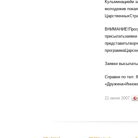
Кульминациейи з
молодежив покая
ЦарственныхСтра
ВНИМАНИЕ!Програ
присылатьзаявки 
представитьтвор
программаЦарски
Заявки высылатьн
Справки по
тел: 8
«Дружина»Инноке
21 июня 2007