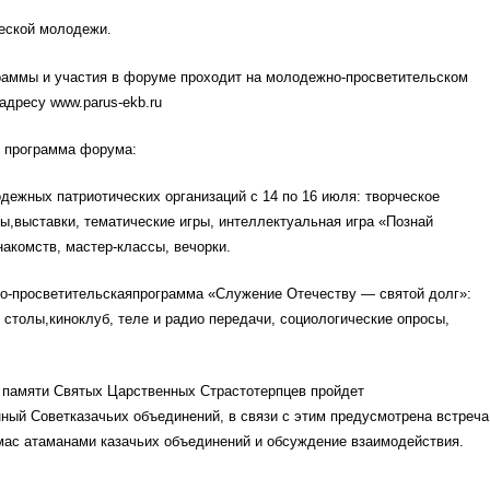
еской молодежи.
аммы и участия в форуме проходит на молодежно-просветительском
адресу www.parus-ekb.ru
 программа форума:
дежных патриотических организаций с 14 по 16 июля: творческое
ы,выставки, тематические игры, интеллектуальная игра «Познай
накомств, мастер-классы, вечорки.
но-просветительскаяпрограмма «Служение Отечеству — святой долг»:
 столы,киноклуб, теле и радио передачи, социологические опросы,
й памяти Святых Царственных Страстотерпцев пройдет
ный Советказачьих объединений, в связи с этим предусмотрена встреча
мас атаманами казачьих объединений и обсуждение взаимодействия.