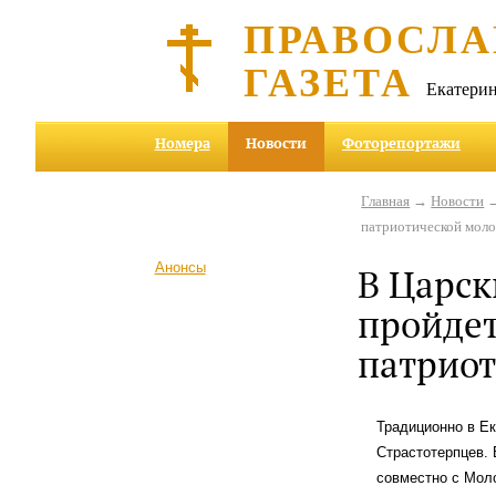
ПРАВОСЛА
ГАЗЕТА
Екатерин
Номера
Новости
Фоторепортажи
Главная
→
Новости
→
патриотической мол
Анонсы
В Царск
пройде
патрио
Традиционно в Ек
Страстотерпцев.
совместно с Мол