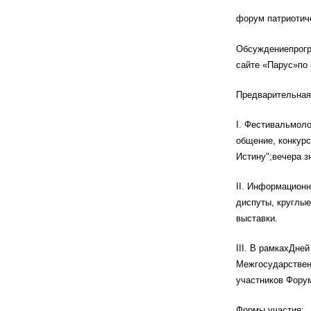
форум патриотич
Обсуждениепрогр
сайте «Парус»по 
Предварительная
I. Фестивальмоло
общение, конкурс
Истину";вечера з
II. Информацион
диспуты, круглые
выставки.
III. В рамкахДне
Межгосударствен
участников Фору
Формы участия: