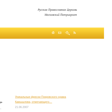
Русская Православная Церковь
Московский Патриархат
Уникальные фрески Покровского храма
Камышлова, отмечающего…
а»
21.06.2007
.