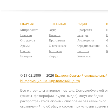
ЕПАРХИЯ
ТЕЛЕКАНАЛ
РАДИО
Г
Митрополит
Эфир
Программа
Н
Новости
Новости
передач
Н
Структура
Программы
Аудиоархив
Ф
Храмы
О телеканале
О радиостанции
О
Святые
Контакты
Частоты
К
История
Форум
Контакты
© 17.02.1999 — 2026
Екатеринбургский епархиальный
Информационно-издательский центр
Все материалы интернет-портала Екатеринбургской е
(тексты, фотографии, аудио, видео) могут свободно
распространяться любыми способами без каких-либо
ограничений по объёму и срокам при условии ссылки 