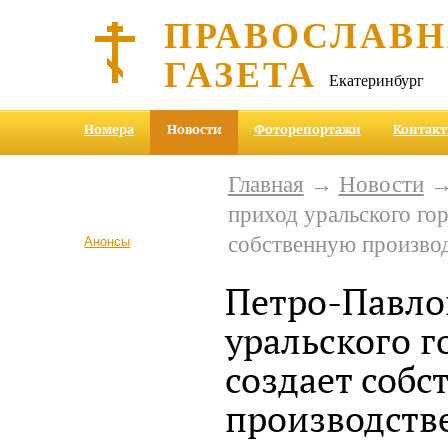
ПРАВОСЛАВ
ГАЗЕТА
Екатеринбург
Номера
Новости
Фоторепортажи
Контак
Главная
→
Новости
→
приход уральского гор
собственную произво
Анонсы
Петро-Павло
уральского г
создает собс
производств