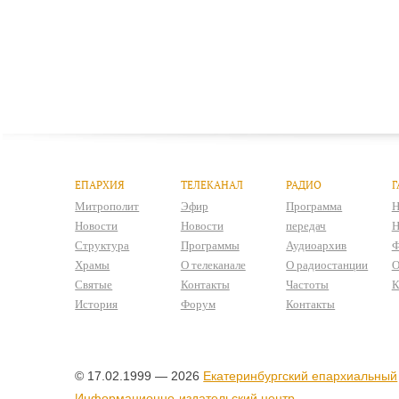
ЕПАРХИЯ
ТЕЛЕКАНАЛ
РАДИО
Г
Митрополит
Эфир
Программа
Н
Новости
Новости
передач
Н
Структура
Программы
Аудиоархив
Ф
Храмы
О телеканале
О радиостанции
О
Святые
Контакты
Частоты
К
История
Форум
Контакты
© 17.02.1999 — 2026
Екатеринбургский епархиальный
Информационно-издательский центр