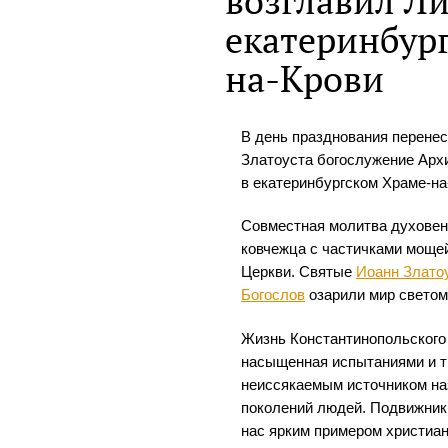
возглавил Л
екатеринбур
на-Крови
В день празднования перене
Златоуста богослужение Арх
в екатеринбургском Храме-на
Совместная молитва духовен
ковчежца с частичками моще
Церкви. Святые
Иоанн Злато
Богослов
озарили мир светом 
Жизнь Константинопольского 
насыщенная испытаниями и т
неиссякаемым источником на
поколений людей. Подвижник 
нас ярким примером христиан