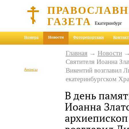
ПРАВОСЛАВ
ГАЗЕТА
Екатеринбург
Номера
Новости
Фоторепортажи
Контак
Главная
→
Новости
→ 
Святителя Иоанна Зла
Викентий возглавил Л
Анонсы
екатеринбургском Хр
В день памят
Иоанна Злат
архиепископ