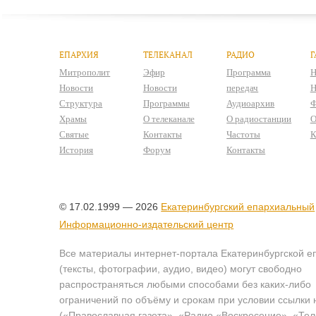
ЕПАРХИЯ
ТЕЛЕКАНАЛ
РАДИО
Г
Митрополит
Эфир
Программа
Н
Новости
Новости
передач
Н
Структура
Программы
Аудиоархив
Ф
Храмы
О телеканале
О радиостанции
О
Святые
Контакты
Частоты
К
История
Форум
Контакты
© 17.02.1999 — 2026
Екатеринбургский епархиальный
Информационно-издательский центр
Все материалы интернет-портала Екатеринбургской е
(тексты, фотографии, аудио, видео) могут свободно
распространяться любыми способами без каких-либо
ограничений по объёму и срокам при условии ссылки 
(«Православная газета», «Радио «Воскресение», «Те