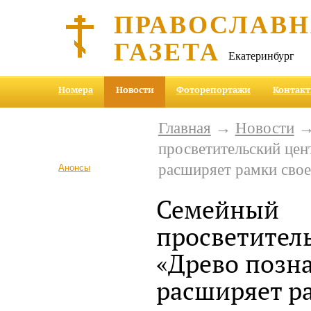
ПРАВОСЛАВ
ГАЗЕТА
Екатеринбург
Номера
Новости
Фоторепортажи
Контак
Главная
→
Новости
→
просветительский цен
расширяет рамки свое
Анонсы
Семейный
просветител
«Древо позн
расширяет р