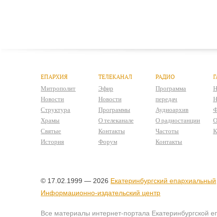
ЕПАРХИЯ
ТЕЛЕКАНАЛ
РАДИО
Г
Митрополит
Эфир
Программа
Н
Новости
Новости
передач
Н
Структура
Программы
Аудиоархив
Ф
Храмы
О телеканале
О радиостанции
О
Святые
Контакты
Частоты
К
История
Форум
Контакты
© 17.02.1999 — 2026
Екатеринбургский епархиальный
Информационно-издательский центр
Все материалы интернет-портала Екатеринбургской е