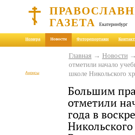
ПРАВОСЛАВ
ГАЗЕТА
Екатеринбург
Номера
Новости
Фоторепортажи
Контак
Главная
→
Новости
→
отметили начало учеб
школе Никольского х
Анонсы
Большим пр
отметили на
года в воскр
Никольского