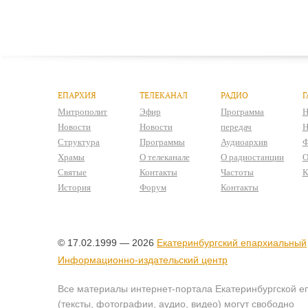
ЕПАРХИЯ
ТЕЛЕКАНАЛ
РАДИО
Г
Митрополит
Эфир
Программа
Н
Новости
Новости
передач
Н
Структура
Программы
Аудиоархив
Ф
Храмы
О телеканале
О радиостанции
О
Святые
Контакты
Частоты
К
История
Форум
Контакты
© 17.02.1999 — 2026
Екатеринбургский епархиальный
Информационно-издательский центр
Все материалы интернет-портала Екатеринбургской е
(тексты, фотографии, аудио, видео) могут свободно