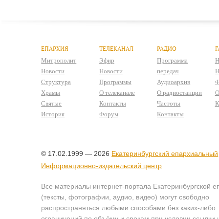
ЕПАРХИЯ
ТЕЛЕКАНАЛ
РАДИО
Г
Митрополит
Эфир
Программа
Н
Новости
Новости
передач
Н
Структура
Программы
Аудиоархив
Ф
Храмы
О телеканале
О радиостанции
О
Святые
Контакты
Частоты
К
История
Форум
Контакты
© 17.02.1999 — 2026
Екатеринбургский епархиальный
Информационно-издательский центр
Все материалы интернет-портала Екатеринбургской е
(тексты, фотографии, аудио, видео) могут свободно
распространяться любыми способами без каких-либо
ограничений по объёму и срокам при условии ссылки 