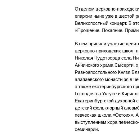
Отделом церковно-приходски
епархии ныне уже в шестой 
Великопостный концерт. В эт
«Прощение. Покаяние. Прими
В нем приняли участие девят
церковно-приходских школ: п
Николая Чудотворца села Ни
Аннинского храма Сысерти, х
Равноапостольного Князя Вла
алапаевского монастыря в че
а также екатеринбургского п
Господня на Уктусе и Кирил
Екатеринбургской духовной 
детский фольклорный ансам
певческая школа «Октоих». 
выступлением хора певческо-
семинарии.