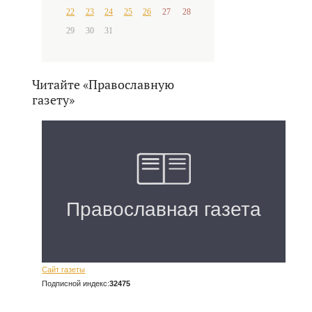
22
23
24
25
26
27
28
29
30
31
Читайте «Православную
газету»
Сайт газеты
Подписной индекс:
32475