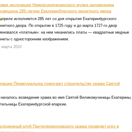
овая экспозиция Нижнесинячихинского музея-заповедника
освящена 285-летию Екатеринбургского монетного двора
апреле исполняется 285 лет со дня открытия Екатеринбургского
нетного двора. По открытии в 1725 году и до марта 1727-го двор
меновался «платным»: на нем чеканились платы — квадратные медные
онеты с односторонним изображением.
 марта 2010
изации Первоуральска помогают строительству храма Святой
 началось возведение храма во имя Святой Великомученицы Екатерины,
тельницы Екатеринбургской епархии.
олодежный клуб Пантелеимоновского храма проведет игру в