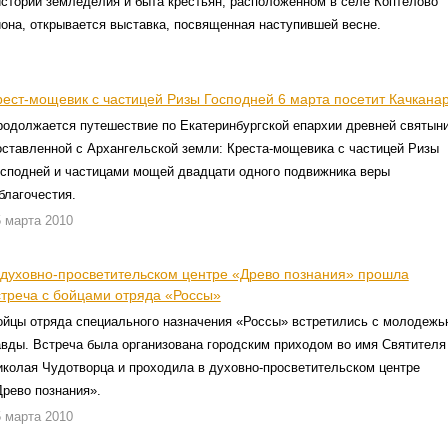
истории земледелия и быта крестьян, расположенном в селе Коптелово
она, открывается выставка, посвященная наступившей весне.
рест-мощевик с частицей Ризы Господней 6 марта посетит Качкана
родолжается путешествие по Екатеринбургской епархии древней святыни
оставленной с Архангельской земли: Креста-мощевика с частицей Ризы
осподней и частицами мощей двадцати одного подвижника веры
благочестия.
 марта 2010
 духовно-просветительском центре «Древо познания» прошла
стреча с бойцами отряда «Россы»
ойцы отряда специального назначения «Россы» встретились с молодежь
авды. Встреча была организована городским приходом во имя Святителя
иколая Чудотворца и проходила в духовно-просветительском центре
Древо познания».
 марта 2010