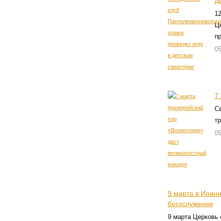
д
1
Ц
п
05
7
С
т
05
9 марта в Иоан
богослужение
9 марта Церковь 