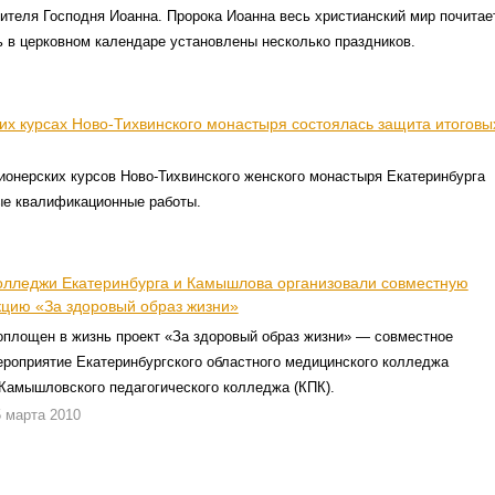
ителя Господня Иоанна. Пророка Иоанна весь христианский мир почитае
ть в церковном календаре установлены несколько праздников.
их курсах Ново-Тихвинского монастыря состоялась защита итоговы
онерских курсов Ново-Тихвинского женского монастыря Екатеринбурга
ые квалификационные работы.
олледжи Екатеринбурга и Камышлова организовали совместную
кцию «За здоровый образ жизни»
оплощен в жизнь проект «За здоровый образ жизни» — совместное
ероприятие Екатеринбургского областного медицинского колледжа
 Камышловского педагогического колледжа (КПК).
 марта 2010