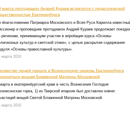
9 марта протодиакон Андрей Кураев встретится с педагогической
бщественностью Екатеринбурга
о благословению Патриарха Московского и Всея Руси Кирилла известны
иссионер и проповедник протодиакон Андрей Кураев продолжает поездк
о регионам, принимающим участие в апробации курса «Основы
лигиозных культур и светской этики», с целью раскрытия содержания
одуля «Основы православной культуры».
 марта 2010
ножество людей пришло в Вознесенскую церковь Екатеринбурга
оклониться мощам Блаженной Матроны Московской
марта в екатеринбургский храм в честь Вознесения Господня
ознесенская горка, 1) из Тверской епархии был доставлен ковчег
 частицей мощей Святой Блаженной Матроны Московской.
 марта 2010