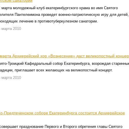
етском санатории
2 марта молодежный клуб екатеринбургского храма во имя Святого
елителя Пантелеимона проведет военно-патриотическую игру для детей,
роходящих лечение в противотуберкулезном санатории.
 марта 2010
 марта Архиерейский хор «Вознесение» даст великопостный концер
вято-Троицкий Кафедральный собор Екатеринбурга, возрождая старинны
радиции, приглашает всех желающих на великопостный концерт.
 марта 2010
но-Предтеченском соборе Екатеринбурга состоится Архиерейское
совершает празднование Первого и Второго обретения главы Святого