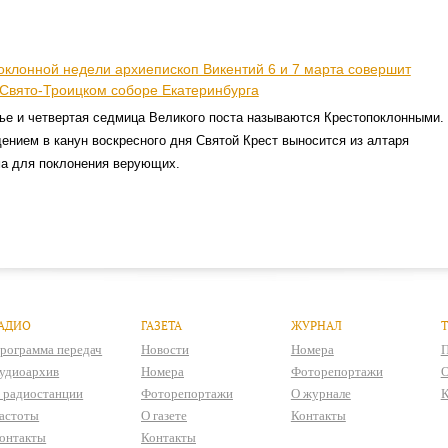
оклонной недели архиепископ Викентий 6 и 7 марта совершит
 Свято-Троицком соборе Екатеринбурга
ье и четвертая седмица Великого поста называются Крестопоклонными.
нием в канун воскресного дня Святой Крест выносится из алтаря
ма для поклонения верующих.
АДИО
ГАЗЕТА
ЖУРНАЛ
рограмма передач
Новости
Номера
П
удиоархив
Номера
Фоторепортажи
О
 радиостанции
Фоторепортажи
О журнале
К
астоты
О газете
Контакты
онтакты
Контакты