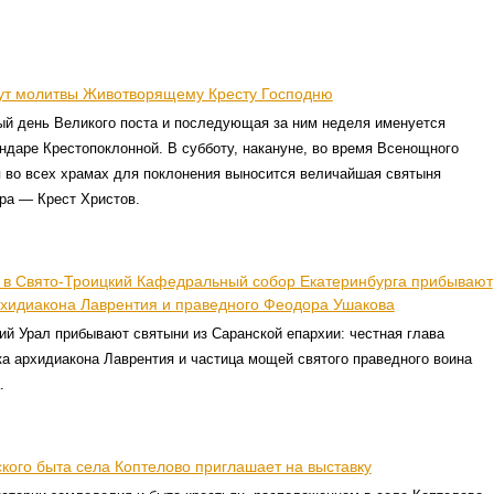
ут молитвы Животворящему Кресту Господню
ый день Великого поста и последующая за ним неделя именуется
ндаре Крестопоклонной. В субботу, накануне, во время Всенощного
я во всех храмах для поклонения выносится величайшая святыня
ира — Крест Христов.
0 в Свято-Троицкий Кафедральный собор Екатеринбурга прибывают
хидиакона Лаврентия и праведного Феодора Ушакова
ий Урал прибывают святыни из Саранской епархии: честная глава
а архидиакона Лаврентия и частица мощей святого праведного воина
.
кого быта села Коптелово приглашает на выставку