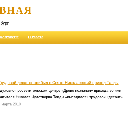
ВНАЯ
бург
Контакты
О газете
и
Трудовой десант» прибыл в Свято-Николаевский приход Тавды
 духовно-просветительском центре «Древо познания» прихода во имя
вятителя Николая Чудотворца Тавды «высадился» трудовой «десант».
 марта 2010