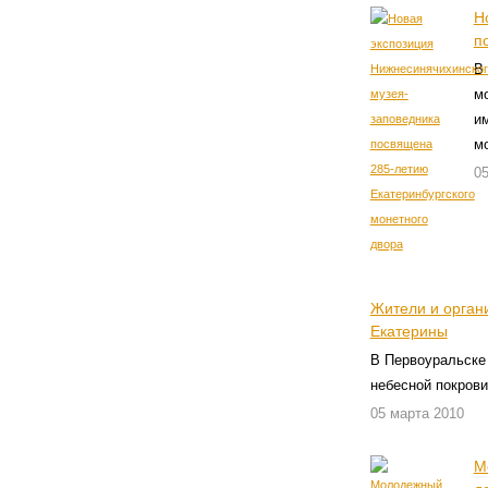
Н
п
В 
мо
и
м
05
Жители и орган
Екатерины
В Первоуральске
небесной покрови
05 марта 2010
М