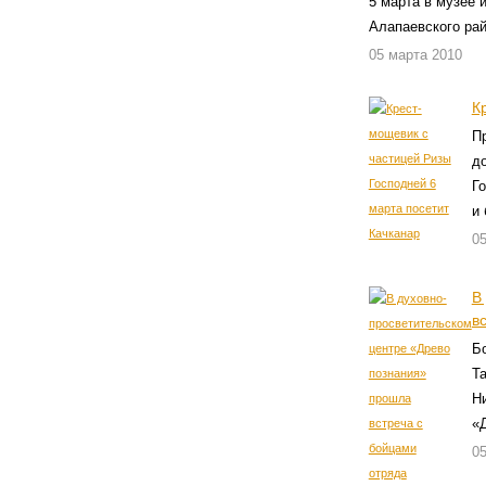
5 марта в музее 
Алапаевского рай
05 марта 2010
К
П
д
Г
и 
05
В
в
Б
Т
Н
«
05