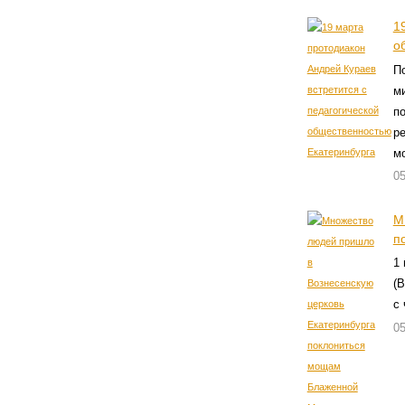
1
о
П
м
п
ре
м
05
М
п
1 
(В
с
05