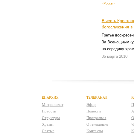
В честь Крестоп
богослужения в
Третье воскресен
За Всенощным бде
на середину хра
05 марта 2010
ЕПАРХИЯ
ТЕЛЕКАНАЛ
Р
Митрополит
Эфир
П
Новости
Новости
А
Структура
Программы
О
Храмы
О телеканале
Ч
Святые
Контакты
К