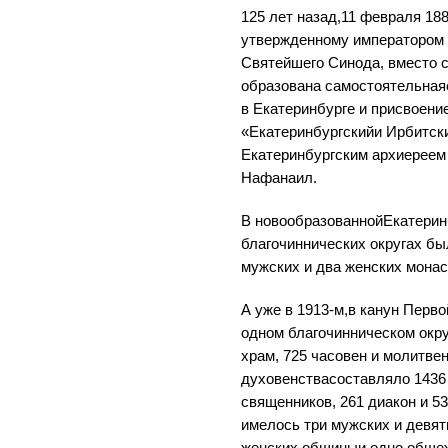
125 лет назад,11 февраля 18
утвержденному императором 
Святейшего Синода, вместо 
образована самостоятельная
в Екатеринбурге и присвоени
«Екатеринбургскийи Ирбитск
Екатеринбургским архиереем
Нафанаил.
В новообразованнойЕкатеринб
благочиннических округах бы
мужских и два женских монас
А уже в 1913-м,в канун Перво
одном благочинническом окр
храм, 725 часовен и молитве
духовенствасоставляло 1436 
священников, 261 диакон и 5
имелось три мужских и девят