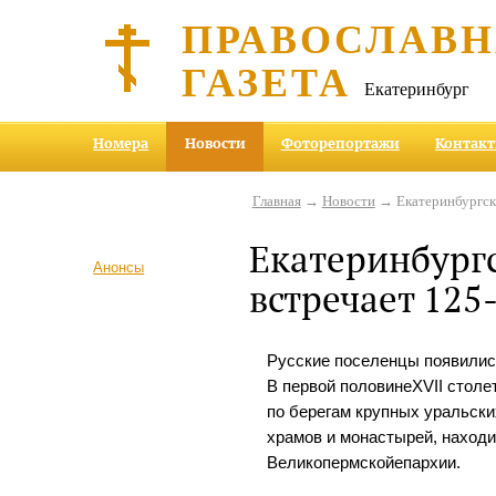
ПРАВОСЛАВ
ГАЗЕТА
Екатеринбург
Номера
Новости
Фоторепортажи
Контак
Главная
→
Новости
→ Екатеринбургска
Екатеринбург
Анонсы
встречает 125
Русские поселенцы появились
В первой половинеXVII столе
по берегам крупных уральски
храмов и монастырей, находи
Великопермскойепархии.