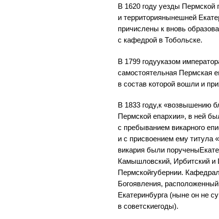
В 1620 году уезды Пермской 
и территориянынешней Екате
причислены к вновь образов
с кафедрой в Тобольске.
В 1799 годууказом император
самостоятельная Пермская е
в состав которой вошли и пр
В 1833 году,к «возвышению 
Пермской епархии», в ней б
с пребыванием викарного епи
и с присвоением ему титула 
викария были порученыЕкате
Камышловский, Ирбитский и
Пермскойгубернии. Кафедрал
Богоявления, расположенный
Екатеринбурга (ныне он не 
в советскиегоды).