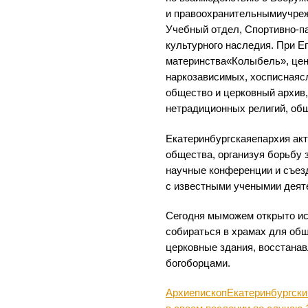
и правоохранительнымиучреж
Учебный отдел, Спортивно-п
культурного наследия. При Е
материнства«Колыбель», цен
наркозависимых, хосписнаяс
общество и церковный архив
нетрадиционных религий, об
Екатеринбургскаяепархия акт
общества, организуя борьбу 
научные конференции и съезд
с известными ученымии деят
Сегодня мыможем открыто ис
собираться в храмах для об
церковные здания, восстанав
богоборцами.
АрхиепископЕкатеринбургский