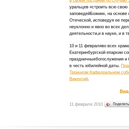
в своем послании по случаю
уральцев «строить всю свою 
заповедейБожиих, на основе
Отеческой, исповедуя ее пе
неуклонно и явно во всех де
деятельности,и в науке, и в т
10 и 11 февраляво всех храм
Екатеринбургской епархии с
праздничныебогослужения и
в честь юбилейной даты.
Пра
Троицком Кафедральном собо
Викентий
.
Вид
11 февраля 2010
Поделит