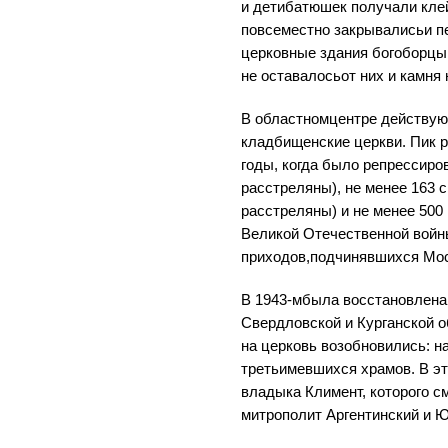
и детибатюшек получали кле
повсеместно закрывалисьи п
церковные здания богоборцы
не оставалосьот них и камня
В областномцентре действу
кладбищенские церкви. Пик 
годы, когда было репрессиро
расстреляны), не менее 163 
расстреляны) и не менее 500 
Великой Отечественной войн
приходов,подчинявшихся Мос
В 1943-мбыла восстановлена 
Свердловской и Курганской о
на церковь возобновились: н
третьимевшихся храмов. В эт
владыка Климент, которого с
митрополит Аргентинский и 