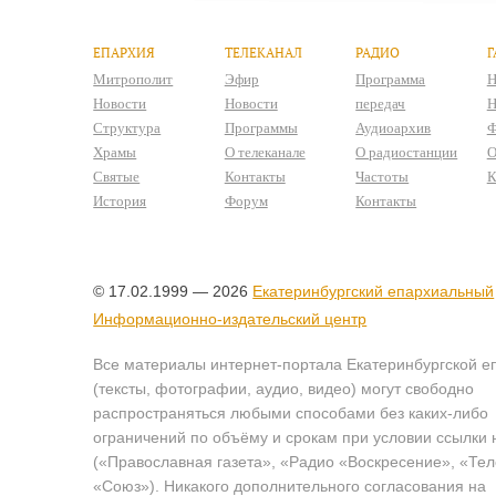
ЕПАРХИЯ
ТЕЛЕКАНАЛ
РАДИО
Г
Митрополит
Эфир
Программа
Н
Новости
Новости
передач
Н
Структура
Программы
Аудиоархив
Ф
Храмы
О телеканале
О радиостанции
О
Святые
Контакты
Частоты
К
История
Форум
Контакты
© 17.02.1999 — 2026
Екатеринбургский епархиальный
Информационно-издательский центр
Все материалы интернет-портала Екатеринбургской е
(тексты, фотографии, аудио, видео) могут свободно
распространяться любыми способами без каких-либо
ограничений по объёму и срокам при условии ссылки 
(«Православная газета», «Радио «Воскресение», «Те
«Союз»). Никакого дополнительного согласования на