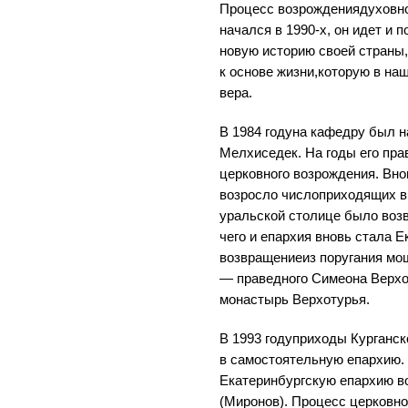
Процесс возрождениядуховно
начался в 1990-х, он идет и 
новую историю своей страны,
к основе жизни,которую в на
вера.
В 1984 годуна кафедру был н
Мелхиседек. На годы его пр
церковного возрождения. Вно
возросло числоприходящих в 
уральской столице было воз
чего и епархия вновь стала Е
возвращениеиз поругания мощ
— праведного Симеона Верхо
монастырь Верхотурья.
В 1993 годуприходы Курганс
в самостоятельную епархию.
Екатеринбургскую епархию в
(Миронов). Процесс церковно