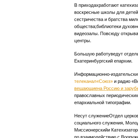
В приходахработают катехиза
воскресные школы для детей
сестричества и братства мил
общества;библиотеки духовн
видеозалы. Повсюду открыв
центры.
Большую работуведут отдел
Екатеринбургский епархии.
Информационно-издательский
телеканал«Союз»
и радио «В
вещающиена Россию и заруб
православных периодических
епархиальной типографии.
Несут служениеОтдел церко
социального служения, Моло
Миссионерскийи Катехизатор
по взаимодействию с Воору