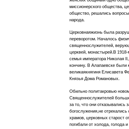
женских общиныи одно общеж
миссионерского общества, ц
общество, решались вопросы
народа.
Церковнаяжизнь была разруш
переворотом. Началось физи
священнослужителей, верующ
церквей, монастырей.В 1918-
семья императора Николая I
кончину. В Алапаевске были
великаякнягиня Елисавета Фе
Князья Дома Романовых.
Обильно политакровью ново
Священнослужителей больше
за то, что они отказывались
богослужения,не отрекались 
храмов, церковных старост от
погибали от холода, голода 