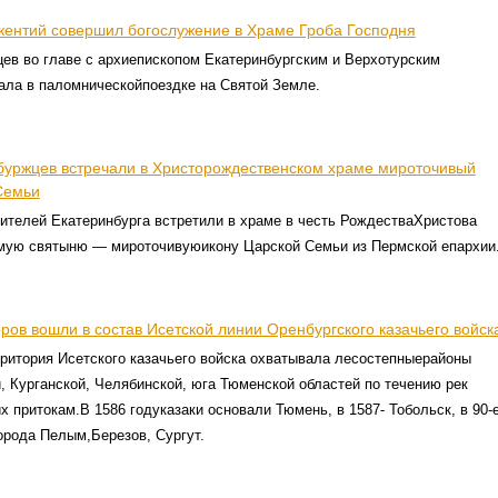
кентий совершил богослужение в Храме Гроба Господня
ев во главе с архиепископом Екатеринбургским и Верхотурским
ала в паломническойпоездке на Святой Земле.
буржцев встречали в Христорождественском храме мироточивый
Семьи
ителей Екатеринбурга встретили в храме в честь РождестваХристова
мую святыню — мироточивуюикону Царской Семьи из Пермской епархии
оров вошли в состав Исетской линии Оренбургского казачьего войск
ритория Исетского казачьего войска охватывала лесостепныерайоны
, Курганской, Челябинской, юга Тюменской областей по течению рек
их притокам.В 1586 годуказаки основали Тюмень, в 1587- Тобольск, в 90-
орода Пелым,Березов, Сургут.