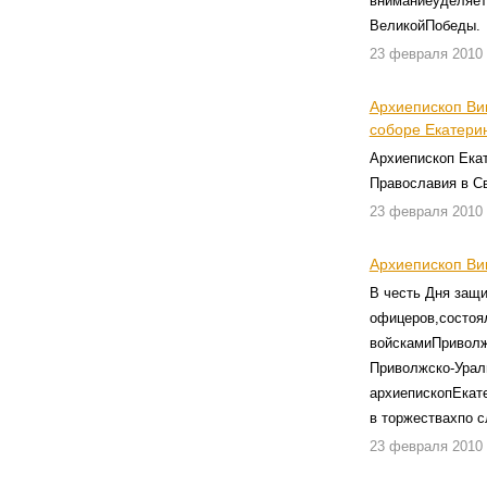
вниманиеуделяет
ВеликойПобеды.
23 февраля 2010
Архиепископ Ви
соборе Екатери
Архиепископ Ека
Православия в С
23 февраля 2010
Архиепископ Ви
В честь Дня защи
офицеров,состоя
войскамиПриволж
Приволжско-Ураль
архиепископЕкате
в торжествахпо 
23 февраля 2010