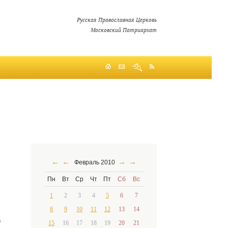
Русская Православная Церковь
Московский Патриархат
←
←
→
→
Февраль 2010
Пн
Вт
Ср
Чт
Пт
Сб
Вс
1
2
3
4
5
6
7
8
9
10
11
12
13
14
а
15
16
17
18
19
20
21