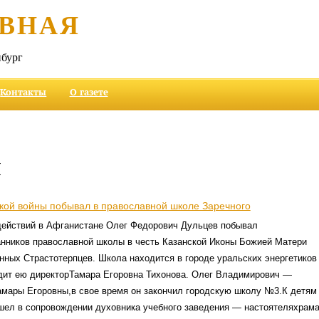
ВНАЯ
бург
Контакты
О газете
и
кой войны побывал в православной школе Заречного
действий в Афганистане Олег Федорович Дульцев побывал
анников православной школы в честь Казанской Иконы Божией Матери
ных Страстотерпцев. Школа находится в городе уральских энергетиков
дит ею директорТамара Егоровна Тихонова. Олег Владимирович —
амары Егоровны,в свое время он закончил городскую школу №3.К детям
шел в сопровождении духовника учебного заведения — настоятеляхрам