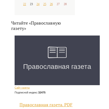
22
23
24
25
26
27
28
Читайте «Православную
газету»
Сайт газеты
Подписной индекс:
32475
Православная газета. PDF