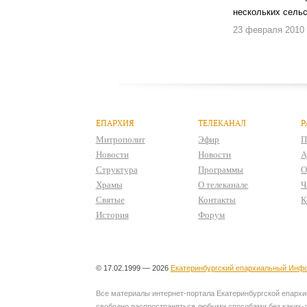
нескольких сельс
23 февраля 2010
ЕПАРХИЯ
ТЕЛЕКАНАЛ
Р
Митрополит
Эфир
П
Новости
Новости
А
Структура
Программы
О
Храмы
О телеканале
Ч
Святые
Контакты
К
История
Форум
© 17.02.1999 — 2026
Екатеринбургский епархиальный Инфо
Все материалы интернет-портала Екатеринбургской епархии
свободно распространяться любыми способами без каких-л