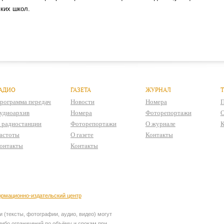
ких школ.
АДИО
ГАЗЕТА
ЖУРНАЛ
рограмма передач
Новости
Номера
П
удиоархив
Номера
Фоторепортажи
О
 радиостанции
Фоторепортажи
О журнале
К
астоты
О газете
Контакты
онтакты
Контакты
рмационно-издательский центр
 (тексты, фотографии, аудио, видео) могут
ибо ограничений по объёму и срокам при