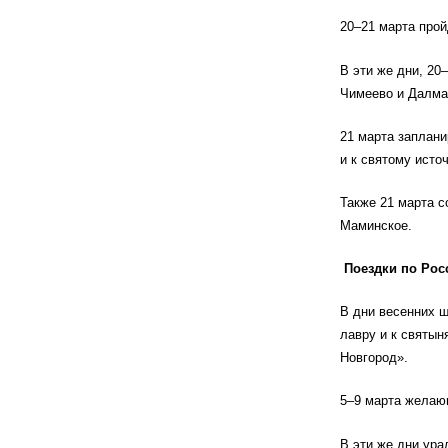
20–21 марта прой
В эти же дни, 20
Чимеево и Далма
21 марта заплан
и к святому источ
Также 21 марта с
Маминское.
Поездки по Рос
В дни весенних ш
лавру и к святы
Новгород».
5–9 марта желаю
В эти же дни ура