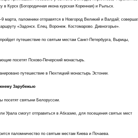
у в Курск (Богородичная икона курская Коренная) и Рыльск.
5–9 марта, паломники отправятся в Новгород Великий и Валдай; соверша
аршруту «Задонск. Елец. Воронеж. Костомарово. Дивногорье».
 пройдет путешествие по святым местам Санкт-Петербурга, Вырицы,
ающие посетят Псково-Печерский монастырь.
ланировано путешествие в Пюхтицкий монастырь Эстонии.
жнему Зарубежью
ы посетят святыни Белоруссии.
ли Урала смогут отправиться в Абхазию, для посещения святых мест
оится паломничество по святым местам Киева и Почаева.