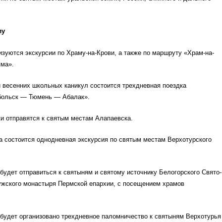
лу
зуются экскурсии по Храму-на-Крови, а также по маршруту «Храм-на-
яма».
и весенних школьных каникул состоится трехдневная поездка
больск — Тюмень — Абалак».
и отправятся к святым местам Алапаевска.
рта состоится однодневная экскурсия по святым местам Верхотурского
будет отправиться к святыням и святому источнику Белогорского Свято-
ужского монастыря Пермской епархии, с посещением храмов
 будет организовано трехдневное паломничество к святыням Верхотурья