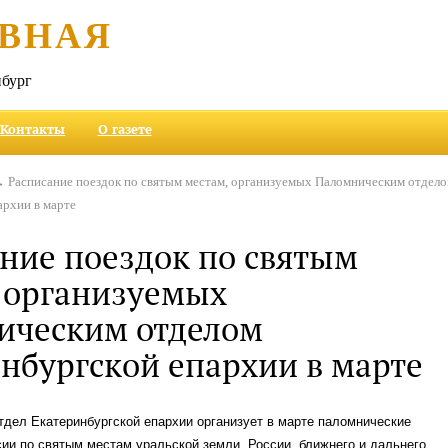
ВНАЯ
бург
Контакты
О газете
 Расписание поездок по святым местам, организуемых Паломническим отдел
архии в марте
ние поездок по святым
 организуемых
ическим отделом
нбургской епархии в марте
дел Екатеринбургской епархии организует в марте паломнические
сии по святым местам уральской земли, России, ближнего и дальнего