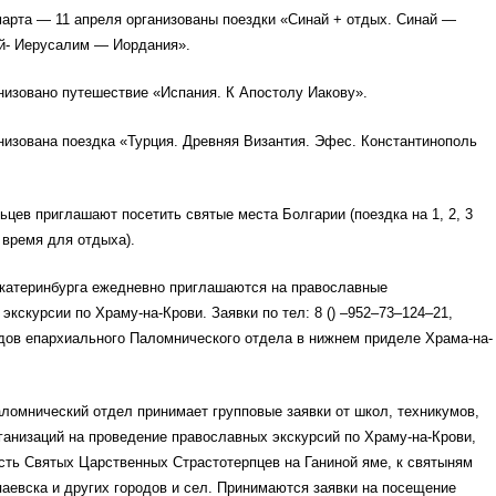
марта — 11 апреля организованы поездки «Синай + отдых. Синай —
й- Иерусалим — Иордания».
низовано путешествие «Испания. К Апостолу Иакову».
низована поездка «Турция. Древняя Византия. Эфес. Константинополь
ьцев приглашают посетить святые места Болгарии (поездка на 1, 2, 3
время для отдыха).
Екатеринбурга ежедневно приглашаются на православные
экскурсии по Храму-на-Крови. Заявки по
тел: 8 ()
–952–73–124–21,
дов епархиального Паломнического отдела в нижнем приделе Храма-на-
омнический отдел принимает групповые заявки от школ, техникумов,
ганизаций на проведение православных экскурсий по Храму-на-Крови,
сть Святых Царственных Страстотерпцев на Ганиной яме, к святыням
аевска и других городов и сел. Принимаются заявки на посещение