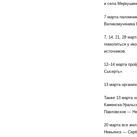
и села Меркушин
7 марта паломник
Великомученика 
7, 14, 21, 28 ма
помолиться у ик
источников.
12–14 марта про
Сысерть».
13 марта организ
Также 13 марта з
Каменска-Уральс
Павловское — Нев
20 марта все же
Невьянск — Серб