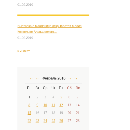
01.02.2010
Выставка о масленице открывается в селе
Коптелово Алапаевского…
01.02.2010
к списку
←
←
→
→
Февраль 2010
Пн
Вт
Ср
Чт
Пт
Сб
Вс
1
2
3
4
5
6
7
8
9
10
11
12
13
14
15
16
17
18
19
20
21
22
23
24
25
26
27
28