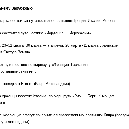
ьнему Зарубежью
 марта состоится путешествие к святыням Греции, Италии, Афона.
та состоится путешествие «Иордания — Иерусалим».
4, 23–31 марта, 30 марта — 7 апреля, 28 марта -11 марта уральские
ят Святую Землю.
ет путешествие по маршруту «Франция. Германия.
вославные святыни».
т поездка в Египет (Каир, Александрия).
та уральцы посетят Италию, по маршруту «Рим — Бари. К мощам
ая».
рта желающие смогут поклониться православным святыням Кипра (поездк
ну и две недели).