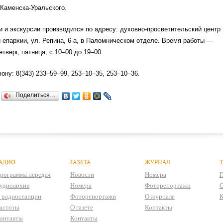
Каменска-Уральского.
и и экскурсии производится по адресу: духовно-просветительский центр
 епархии, ул. Репина, 6-а, в Паломническом отделе. Время работы —
етверг, пятница, с 10–00 до 19–00.
ону: 8(343) 233–59–99, 253–10–35, 253–10–36.
Поделиться…
АДИО
ГАЗЕТА
ЖУРНАЛ
рограмма передач
Новости
Номера
П
удиоархив
Номера
Фоторепортажи
О
 радиостанции
Фоторепортажи
О журнале
К
астоты
О газете
Контакты
онтакты
Контакты