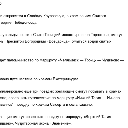
о.
и отправятся в Слободу Коуровскую, в храм во имя Святого
Георгия Победоносца.
рта уральцы посетят Свято-Троицкий монастырь села Тарасково, смогут
оны Пресвятой Богородицы «Всецарица», омыться водой святых
йдет паломничество по маршруту «Челябинск — Троицк — Чудиново —
овано путешествие по храмам Екатеринбурга.
апланировано еще три поездки: желающие смогут побывать в храмах
кого; совершить путешествие по маршруту «Нижний Тагил — Николо-
ьянск"; поездку по храмам Сысерти и села Кашино.
лающие смогут совершить поездку по маршруту «Верхний Тагил —
ишино». Чудотворная икона «Знамение».