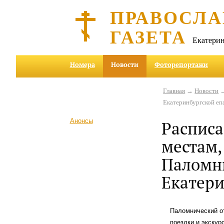
ПРАВОСЛА
ГАЗЕТА
Екатерин
Номера
Новости
Фоторепортажи
Главная
→
Новости
→
Екатеринбургской еп
Анонсы
Расписа
местам,
Паломн
Екатери
Паломнический от
поездки и экскур