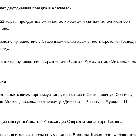
дет двухдневная поездка в Алапаевск.
–21 марта, пройдет паломничество к храмам и святым источникам сел
тово.
ировано путешествие в Старопышминский храм в честь Сретения Господн
нику.
остоится путешествие в храм во имя Святого Архистратига Михаила сел
сии
кольных каникул организуется путешествие в Свято-Троицую Сергиеву
ням Москвы; поездка по маршруту «Дивеево — Казань — Муром — Н.
щие смогут побывать в Александро-Свирском монастыре Тихвина.
льцев приглашают побывать у святынь Вологды, Кириллова, Ферапонтов