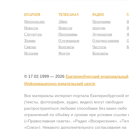
ЕПАРХИЯ
ТЕЛЕКАНАЛ
РАДИО
Г
Митрополит
Эфир
Программа
Н
Новости
Новости
передач
Н
Структура
Программы
Аудиоархив
Ф
Храмы
О телеканале
О радиостанции
О
Святые
Контакты
Частоты
К
История
Форум
Контакты
© 17.02.1999 — 2026
Екатеринбургский епархиальный
Информационно-издательский центр
Все материалы интернет-портала Екатеринбургской е
(тексты, фотографии, аудио, видео) могут свободно
распространяться любыми способами без каких-либо
ограничений по объёму и срокам при условии ссылки 
(«Православная газета», «Радио «Воскресение», «Те
«Союз»). Никакого дополнительного согласования на