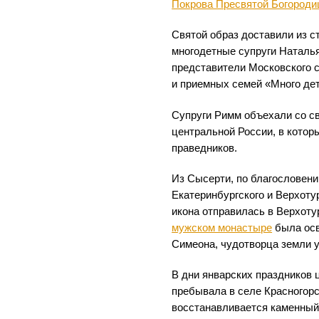
Покрова Пресвятой Богород
Святой образ доставили из с
многодетные супруги Наталь
представители Московского 
и приемных семей «Много де
Супруги Римм объехали со с
центральной России, в котор
праведников.
Из Сысерти, по благословен
Екатеринбургского и Верхоту
икона отправилась в Верхотур
мужском монастыре
была осв
Симеона, чудотворца земли у
В дни январских праздников 
пребывала в селе Красногорс
восстанавливается каменный