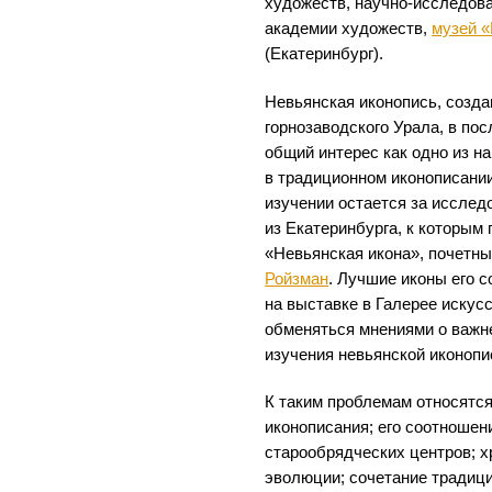
художеств, научно-исследова
академии художеств,
музей «
(Екатеринбург).
Невьянская иконопись, созд
горнозаводского Урала, в по
общий интерес как одно из н
в традиционном иконописании
изучении остается за иссле
из Екатеринбурга, к которым
«Невьянская икона», почетн
Ройзман
. Лучшие иконы его 
на выставке в Галерее искус
обменяться мнениями о важ
изучения невьянской иконопи
К таким проблемам относятся
иконописания; его соотношен
старообрядческих центров; х
эволюции; сочетание традици