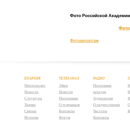
Фото Российской Академии
Фото
Фоторепортаж
ЕПАРХИЯ
ТЕЛЕКАНАЛ
РАДИО
Г
Митрополит
Эфир
Программа
Н
Новости
Новости
передач
Н
Структура
Программы
Аудиоархив
Ф
Храмы
О телеканале
О радиостанции
О
Святые
Контакты
Частоты
К
История
Форум
Контакты