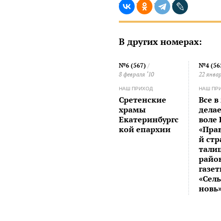
В других номерах:
№6 (567)
/
№4 (56
8 февраля ‘10
22 январ
НАШ ПРИХОД
НАШ ПР
Сретенские
Все в
храмы
делае
Екатеринбургс
воле
кой епархии
«Пра
й ст
тали
райо
газе
«Сел
новь»