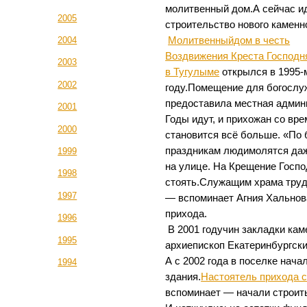
молитвенный дом.А сейчас и
2005
строительство нового каменн
Молитвенныйдом в честь
2004
Воздвижения Креста Господн
2003
в Тугулыме
открылся в 1995-
2002
году.Помещение для богослу
предоставила местная админ
2001
Годы идут, и прихожан со вр
2000
становится всё больше. «По
праздникам людимолятся да
1999
на улице. На Крещение Госпо
1998
стоять.Служащим храма трудн
1997
— вспоминает Агния Хальнов
прихода.
1996
В 2001 годучин закладки ка
1995
архиепископ Екатеринбургски
А с 2002 года в поселке нача
1994
здания.
Настоятель прихода 
вспоминает — начали строить