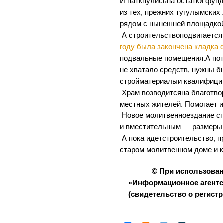
И наткнулисьна остатки фун
из тех, прежних тугулымских
рядом с нынешней площадкой
А строительствоподвигается,
году была закончена кладка
подвальные помещения.А по
не хватало средств, нужны 
стройматериалыи квалифици
Храм возводитсяна благотв
местных жителей. Помогает и
Новое молитвенноездание с
и вместительным — размеры 
А пока идетстроительство, 
старом молитвенном доме и к
© При использова
«Информационное агентс
(свидетельство о регистр