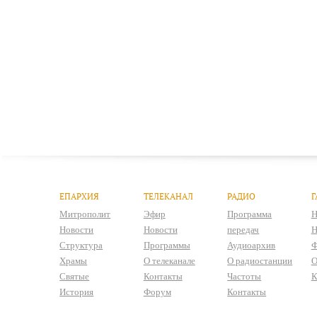
ЕПАРХИЯ
ТЕЛЕКАНАЛ
РАДИО
Г
Митрополит
Эфир
Программа
Н
Новости
Новости
передач
Н
Структура
Программы
Аудиоархив
Ф
Храмы
О телеканале
О радиостанции
О
Святые
Контакты
Частоты
К
История
Форум
Контакты