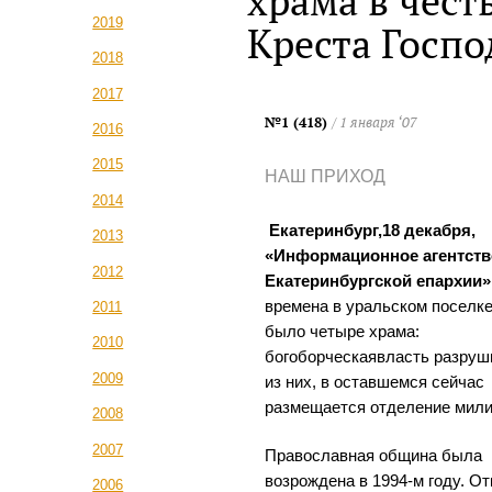
храма в чест
2019
Креста Госпо
2018
2017
№1 (418)
/ 1 января ‘07
2016
2015
НАШ ПРИХОД
2014
Екатеринбург,18 декабря,
2013
«Информационное агентств
2012
Екатеринбургской епархии»
времена в уральском поселк
2011
было четыре храма:
2010
богоборческаявласть разруш
2009
из них, в оставшемся сейчас
размещается отделение мили
2008
2007
Православная община была
возрождена в 1994-м году. О
2006