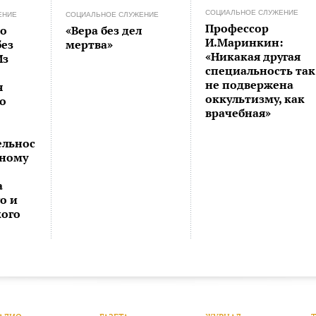
СОЦИАЛЬНОЕ СЛУЖЕНИЕ
ЕНИЕ
СОЦИАЛЬНОЕ СЛУЖЕНИЕ
Профессор
о
«Вера без дел
И.Маринкин:
ез
мертва»
«Никакая другая
Из
специальность так
не подвержена
я
оккультизму, как
о
врачебная»
ельнос
ьному
а
о и
кого