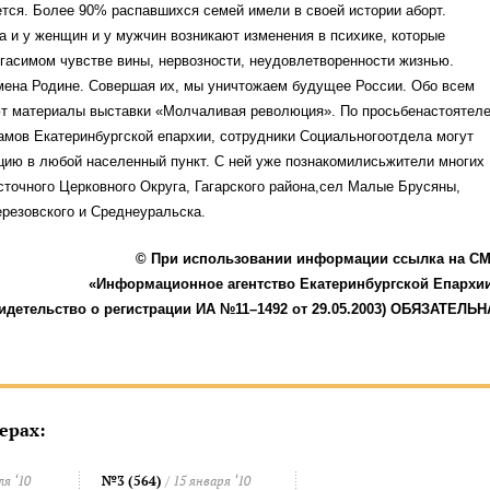
тся. Более 90% распавшихся семей имели в своей истории аборт.
 и у женщин и у мужчин возникают изменения в психике, которые
гасимом чувстве вины, нервозности, неудовлетворенности жизнью.
ена Родине. Совершая их, мы уничтожаем будущее России. Обо всем
т материалы выставки «Молчаливая революция». По просьбенастоятел
мов Екатеринбургской епархии, сотрудники Социальногоотдела могут
цию в любой населенный пункт. С ней уже познакомилисьжители многих
сточного Церковного Округа, Гагарского района,сел Малые Брусяны,
ерезовского и Среднеуральска.
© При использовании информации ссылка на С
«Информационное агентство Екатеринбургской Епархи
идетельство о регистрации ИА №11–1492 от 29.05.2003) ОБЯЗАТЕЛЬН
ерах:
ля ‘10
№3 (564)
/ 15 января ‘10