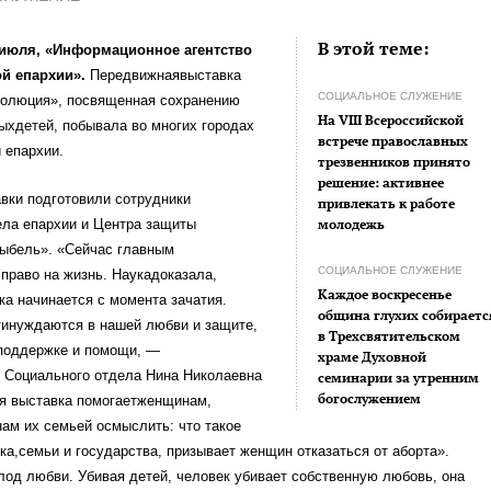
В этой теме:
 июля, «Информационное агентство
й епархии».
Передвижнаявыставка
СОЦИАЛЬНОЕ СЛУЖЕНИЕ
олюция», посвященная сохранению
На VIII Всероссийской
ыхдетей, побывала во многих городах
встрече православных
 епархии.
трезвенников принято
решение: активнее
ки подготовили сотрудники
привлекать к работе
ела епархии и Центра защиты
молодежь
ыбель». «Сейчас главным
СОЦИАЛЬНОЕ СЛУЖЕНИЕ
право на жизнь. Наукадоказала,
Каждое воскресенье
ка начинается с момента зачатия.
община глухих собираетс
инуждаются в нашей любви и защите,
в Трехсвятительском
 поддержке и помощи, —
храме Духовной
к Социального отдела Нина Николаевна
семинарии за утренним
богослужением
я выставка помогаетженщинам,
ам их семьей осмыслить: что такое
ка,семьи и государства, призывает женщин отказаться от аборта».
од любви. Убивая детей, человек убивает собственную любовь, она