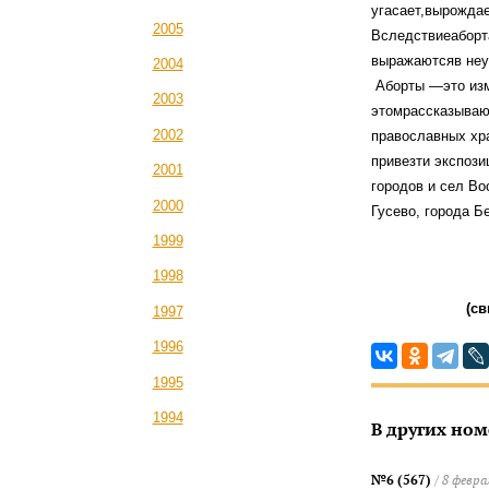
угасает,вырождае
2005
Вследствиеаборта
выражаютсяв неу
2004
Аборты —это изм
2003
этомрассказываю
2002
православных хра
привезти экспози
2001
городов и сел Во
2000
Гусево, города Б
1999
1998
(св
1997
1996
1995
1994
В других ном
№6 (567)
/ 8 февра