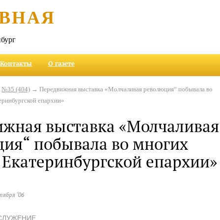
ВНАЯ
бург
Контакты
О газете
→
№35 (404)
→ Передвижная выставка «Молчаливая революция“ побывала во
еринбургской епархии»
ижная выставка «Молчаливая
ия“ побывала во многих
 Екатеринбургской епархии»
нтября ‘06
СЛУЖЕНИЕ