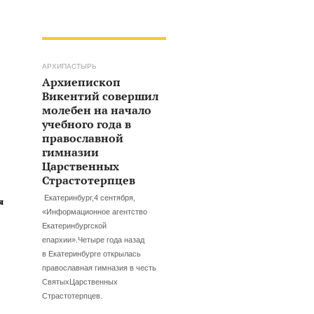
АРХИПАСТЫРЬ
Архиепископ
Викентий совершил
молебен на начало
учебного года в
православной
гимназии
Царственных
Страстотерпцев
Екатеринбург,4 сентября,
я
«Информационное агентство
Екатеринбургской
епархии».Четыре года назад
в Екатеринбурге открылась
православная гимназия в честь
СвятыхЦарственных
Страстотерпцев.