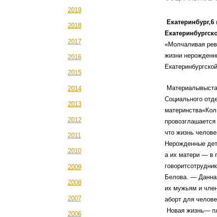
2019
Екатеринбург,6
2018
Екатеринбургско
2017
«Молчаливая рев
жизни нерожденн
2016
Екатеринбургской
2015
Материалывыстав
2014
Социального отд
2013
материнства«Кол
2012
провозглашается 
что жизнь челове
2011
Нерожденные дет
2010
а их матери — в
говоритсотрудни
2009
Белова. — Данна
2008
их мужьям и член
2007
аборт для челове
Новая жизнь— пл
2006