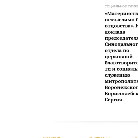
СОЦИАЛЬНОЕ СЛУЖ
«Материнств
немыслимо б
отцовства». 
доклада
председател
Синодальног
отдела по
церковной
благотворит
ти и социал
служению
митрополит
Воронежског
Борисоглебс
Сергия