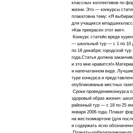
классных коллективов по фо
жизни. Это — конкурсы стате
плакатовна тему: «Я выбираю
для учащихся младшихклассо
«Как прекрасен этот миг».
Конкурс статейо вреде курен
— школьный тур — с 1 по 10 
по 18 декабря; городской тур
года.Статья должна заканчи
и это мне нравится!».Матери
и напечатанном виде. Лучши
туре конкурса и представленн
опубликованыв местных газе
Сроки проведенияконкурса п
здоровый образ жизни»: школ
районный тур — с 18 по 25 ян
января 2006 года. Плакат ф
на жесткомкартоне (для пос
и содержать ясно обозначенны
Плакаты-победителиконкурс