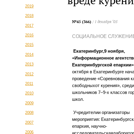
вреде курени
2019
2018
№45 (366)
/ 1 декабря ‘05
2017
2016
СОЦИАЛЬНОЕ СЛУЖЕНИ
2015
Екатеринбург,9 ноября,
2014
«Информационное агентств
2013
Екатеринбургской епархии»
октября в Екатеринбурге нач
2012
проведение «Соревнования к
2011
свободныхот курения», сред
школьников 7–9-х классов го
2010
школ.
2009
Учредителии организаторы
2008
мероприятия: Екатеринбургск
2007
епархия, научно-
2006
исследовательскаялаборато