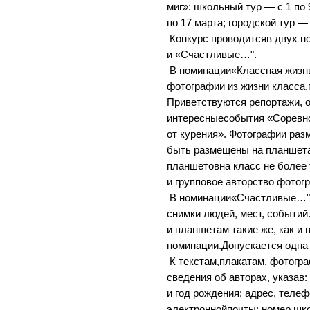
миг»: школьный тур — с 1 по 
по 17 марта; городской тур — 
Конкурс проводитсяв двух н
и «Счастливые…".
В номинации«Классная жизн
фотографии из жизни класса,
Приветствуются репортажи,
интересныесобытия «Соревно
от курения». Фотографии ра
быть размещены на планшета
планшетовна класс не более 
и групповое авторство фотог
В номинации«Счастливые…"
снимки людей, мест, событий
и планшетам такие же, как и
номинации.Допускается одна
К текстам,плакатам, фотогр
сведения об авторах, указав:
и год рождения; адрес, телеф
электроннойпочты; номер шк