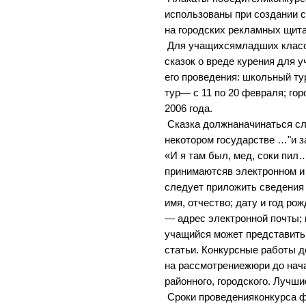
использованы при создании 
на городских рекламных щита
Для учащихсямладших класс
сказок о вреде курения для
его проведения: школьный ту
тур— с 11 по 20 февраля; гор
2006 года.
Сказка должнаначинаться сл
некотором государстве …"и 
«И я там был, мед, соки пил
принимаютсяв электронном и 
следует приложить сведения 
имя, отчество; дату и год ро
— адрес электронной почты;
учащийся может представить
статьи. Конкурсные работы 
на рассмотрениежюри до нач
районного, городского. Лучш
Сроки проведенияконкурса ф