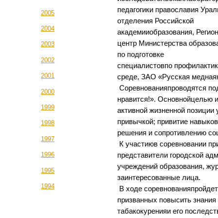
педагогики православия Урал
2005
отделения Российской
2004
академииобразования, Регио
центр Министерства образов
2003
по подготовке
2002
специалистовпо профилактик
2001
среде, ЗАО «Русская медная
Соревнованияпроводятся под
2000
нравится!». Основнойцелью 
1999
активной жизненной позиции 
привычкой; привитие навыков
1998
решения и сопротивлению со
1997
К участиюв соревновании пр
1996
представители городской ад
учреждений образования, жу
1995
заинтересованные лица.
1994
В ходе соревнованияпройдет
призванных повысить знания
табакокуренияи его последст