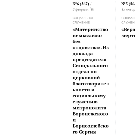
№6 (567)
/
№3 (56
8 февраля ‘10
15 январ
СОЦИАЛЬНОЕ
СОЦИАЛ
СЛУЖЕНИЕ
СЛУЖЕН
«Материнство
«Вера
немыслимо
мерт
без
отцовства». Из
доклада
председателя
Синодального
отдела по
церковной
благотворител
ьности и
социальному
служению
митрополита
Воронежского
и
Борисоглебско
го Сергия