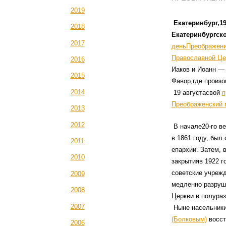
2019
Екатеринбург,19
2018
Екатеринбургско
2017
деньПреображени
Православной Це
2016
Иаков и Иоанн — 
2015
Фавор,где произ
2014
19 августасвой
п
Преображенский 
2013
2012
В начале20-го в
в 1861 году, был
2011
епархии. Затем, 
2010
закрытияв 1922 г
советские учреж
2009
медленно разруша
2008
Церкви в полура
2007
Ныне насельники
(Болковым)
восст
2006