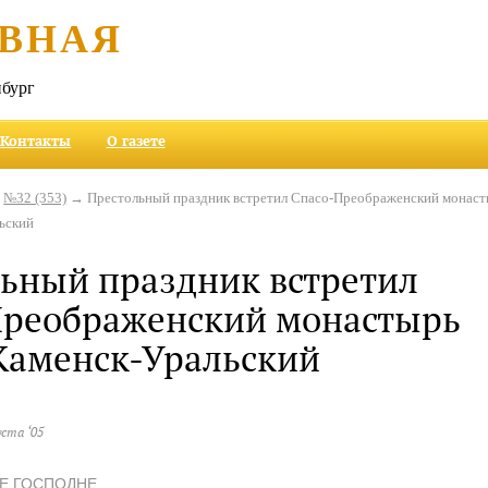
ВНАЯ
бург
Контакты
О газете
→
№32 (353)
→ Престольный праздник встретил Спасо-Преображенский монас
ьский
ьный праздник встретил
Преображенский монастырь
Каменск-Уральский
уста ‘05
Е ГОСПОДНЕ