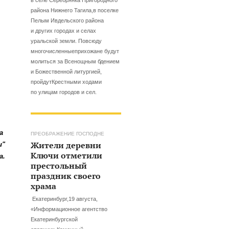
района Нижнего Тагила,в поселке
Пелым Ивдельского района
и других городах и селах
уральской земли. Повсюду
многочисленныеприхожане будут
молиться за Всенощным бдением
и Божественной литургией,
пройдутКрестными ходами
по улицам городов и сел.
на
ПРЕОБРАЖЕНИЕ ГОСПОДНЕ
Жители деревни
и"
Ключи отметили
а.
престольный
праздник своего
храма
Екатеринбург,19 августа,
«Информационное агентство
Екатеринбургской