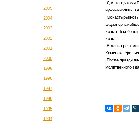
Для того,чтобы 
2005
нужныкирпичи, бе
Монастырьвновь,
2004
акционерныхобще
2003
храма.Чем больш
2002
храм.
В день престоль
2001
Каменска-Уральск
2000
После праздничн
молитвенного зд
1999
1998
1997
1996
1995
1994