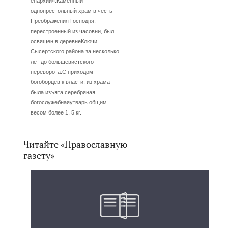
епархии».Каменный
однопрестольный храм в честь
Преображения Господня,
перестроенный из часовни, был
освящен в деревнеКлючи
Сысертского района за несколько
лет до большевистского
переворота.С приходом
богоборцев к власти, из храма
была изъята серебряная
богослужебнаяутварь общим
весом более 1, 5 кг.
Читайте «Православную
газету»