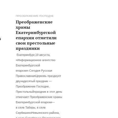
ПРЕОБРАЖЕНИЕ ГОСПОДНЕ
Преображенские
храмы
Екатеринбургской
епархии отметили
й
свои престольные
праздники
Екатеринбург,19 августа,
«Информационное агентство
Екатеринбургской
епархии».Сегодня Русская
ПравославнаяЦерковь празднует
двунадесятый праздник —
Преображение Господне.
Престольныйпраздник в этот день
отмечают Преображенские храмы
Екатеринбургской епархии—
в селе Таборы, в селе
СербишиноНевьянского района,
в селе Серебрянка Пригородного