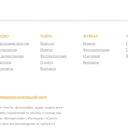
АДИО
ГАЗЕТА
ЖУРНАЛ
рограмма передач
Новости
Номера
П
удиоархив
Номера
Фоторепортажи
О
 радиостанции
Фоторепортажи
О журнале
К
астоты
О газете
Контакты
онтакты
Контакты
рмационно-издательский центр
 (тексты, фотографии, аудио, видео) могут
ибо ограничений по объёму и срокам при
ио «Воскресение», «Телеканал «Союз»).
и иное воспроизведение не требуется.