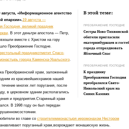
В этой теме:
 августа, «Информационное агентство
й епархии».
19 августа —
ПРЕОБРАЖЕНИЕ ГОСПОДНЕ
я Господня, великий праздник
Сестры Ново-Тихвинской
ркви
. В этот деньтри апостола — Петр,
обители пригласили
взошли вместе с Христом на гору
екатеринбуржцев и госте
ошло Преображение Господне.
города отпраздновать
рестольный праздникотметит Спасо-
Яблочный Спас
монастырь города Каменска-Уральского
.
ПРЕОБРАЖЕНИЕ ГОСПОДНЕ
К празднику
ека Преображенский храм, заложенный
Преображения Господня
 одним из красивейшиххрамов нашей
преобразился Свято-
в течение многих лет поругания, после
Никольский храм на
оду, в церковном здании располагались
Синих Камнях
дения и предприятия.Старинный храм
лся. В 1998 году он был передан
зрушенномсостоянии.
обители во главе со
строителеммонастыря иеромонахом Нестором
анавливают поруганный храм,возрождают монашескую жизнь.