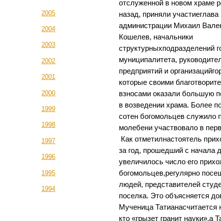
отслуженной в новом храме р
2005
назад, приняли участиеглава
администрации Михаил Вале
2004
Кошелев, начальники
2003
структурныхподразделений г
муниципалитета, руководите
2002
предприятий и организацийго
2001
которые своими благотворит
2000
взносами оказали большую 
в возведении храма. Более п
1999
сотен богомольцев служило 
1998
молебени участвовало в перв
Как отметилнастоятель прих
1997
за год, прошедший с начала 
1996
увеличилось число его прихо
богомольцев,регулярно пос
1995
людей, представителей студ
1994
поселка. Это объясняется д
Мученица Татианасчитается 
кто «грызет гранит науки»,а