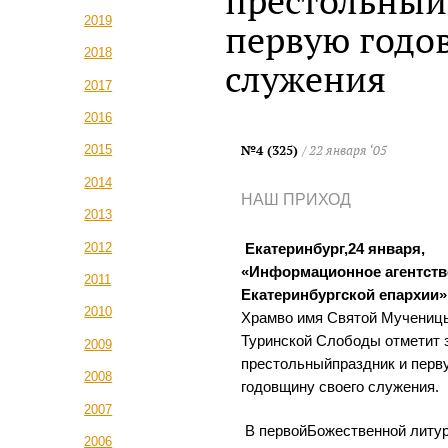
престольный
2019
первую годо
2018
служения
2017
2016
№4 (325)
/ 22 января ‘05
2015
2014
НАШ ПРИХОД
2013
2012
Екатеринбург,24 января,
«Информационное агентств
2011
Екатеринбургской епархии»
2010
Храмво имя Святой Мучениц
Туринской Слободы отметит 
2009
престольныйпраздник и перв
2008
годовщину своего служения.
2007
В первойБожественной литур
2006