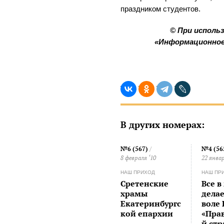
праздником студентов.
© При исполь
«Информационное
В других номерах:
№6 (567)
/
№4 (56
8 февраля ‘10
22 январ
НАШ ПРИХОД
НАШ ПР
Сретенские
Все в
храмы
делае
Екатеринбургс
воле
кой епархии
«Пра
й ст