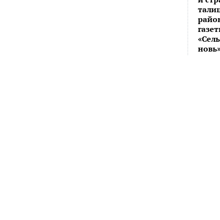
тали
райо
газе
«Сел
новь»