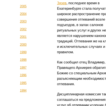
Зязев
, последнее время в
2005
Екатеринбурге стала получат
широкое распространение пр
2004
совершения отпеваний возле
2003
подъездов, в залах салонов
2002
ритуальных услуг и других н
является нарушением каноно
2001
традиций. Отпевания же на 
2000
и исключительных случаях и
правилом.
1999
1998
Как сообщил отец Владимир,
Правящего Архиерея обратить
1997
Божию со специальным Архи
1996
разъясняющим необходимость
1995
отпевания.
1994
Дисциплинарная комиссия та
соглашаться на предложения
услуг об отпевании усопших б