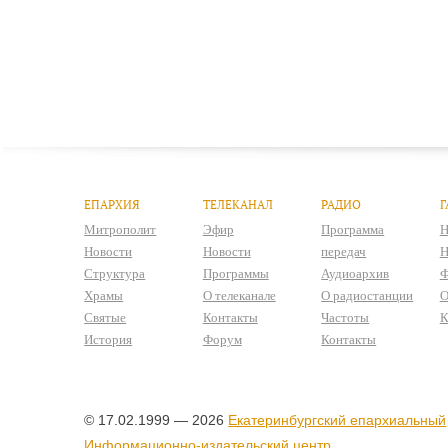
ЕПАРХИЯ
ТЕЛЕКАНАЛ
РАДИО
Г
Митрополит
Эфир
Программа
Н
Новости
Новости
передач
Н
Структура
Программы
Аудиоархив
Ф
Храмы
О телеканале
О радиостанции
О
Святые
Контакты
Частоты
К
История
Форум
Контакты
© 17.02.1999 — 2026
Екатеринбургский епархиальный
Информационно-издательский центр