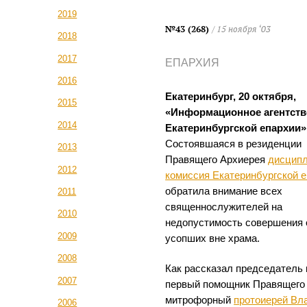
2019
№43 (268)
/ 15 ноября ‘03
2018
2017
ЕПАРХИЯ
2016
Екатеринбург, 20 октября,
2015
«Информационное агентств
2014
Екатеринбургской епархии»
Состоявшаяся в резиденции
2013
Правящего Архиерея
дисцип
2012
комиссия Екатеринбургской 
обратила внимание всех
2011
священнослужителей на
2010
недопустимость совершения 
2009
усопших вне храма.
2008
Как рассказал председатель 
2007
первый помощник Правящего
митрофорный
протоиерей Вл
2006