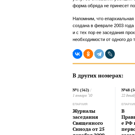
форма обряда не принесет п
Напомним, что епархиальная
создана в феврале 2003 года
и с тех пор ее заседания про
необходимости от одного до т
В других номерах:
№1 (562)
/
№48 (5
1 января ‘10
22 декаб
ЕПАРХИЯ
ЕПАРХИ
Журналы
В
заседания
Прав
Священного
е РФ
Синода от 25
перв