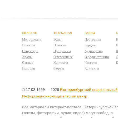
ЕПАРХИЯ
ТЕЛЕКАНАЛ
РАДИО
Г
Митрополит
Эфир
Программа
Н
Новости
Новости
передач
Н
Структура
Программы
Аудиоархив
Ф
Храмы
О телеканале
О радиостанции
О
Святые
Контакты
Частоты
К
История
Форум
Контакты
© 17.02.1999 — 2026
Екатеринбургский епархиальный
Информационно-издательский центр
Все материалы интернет-портала Екатеринбургской е
(тексты, фотографии, аудио, видео) могут свободно