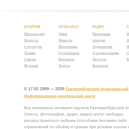
ЕПАРХИЯ
ТЕЛЕКАНАЛ
РАДИО
Г
Митрополит
Эфир
Программа
Н
Новости
Новости
передач
Н
Структура
Программы
Аудиоархив
Ф
Храмы
О телеканале
О радиостанции
О
Святые
Контакты
Частоты
К
История
Форум
Контакты
© 17.02.1999 — 2026
Екатеринбургский епархиальный
Информационно-издательский центр
Все материалы интернет-портала Екатеринбургской е
(тексты, фотографии, аудио, видео) могут свободно
распространяться любыми способами без каких-либо
ограничений по объёму и срокам при условии ссылки 