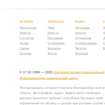
ЕПАРХИЯ
ТЕЛЕКАНАЛ
РАДИО
Г
Митрополит
Эфир
Программа
Н
Новости
Новости
передач
Н
Структура
Программы
Аудиоархив
Ф
Храмы
О телеканале
О радиостанции
О
Святые
Контакты
Частоты
К
История
Форум
Контакты
© 17.02.1999 — 2026
Екатеринбургский епархиальный
Информационно-издательский центр
Все материалы интернет-портала Екатеринбургской е
(тексты, фотографии, аудио, видео) могут свободно
распространяться любыми способами без каких-либо
ограничений по объёму и срокам при условии ссылки 