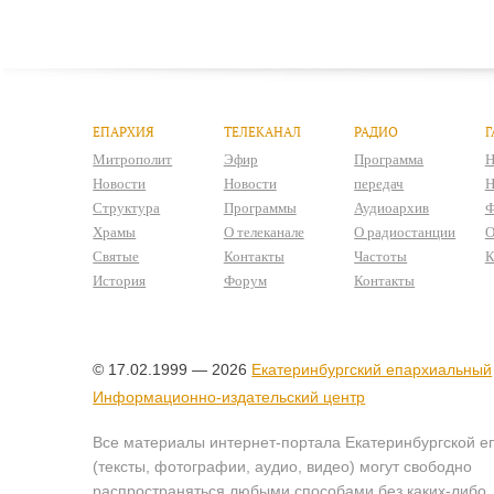
ЕПАРХИЯ
ТЕЛЕКАНАЛ
РАДИО
Г
Митрополит
Эфир
Программа
Н
Новости
Новости
передач
Н
Структура
Программы
Аудиоархив
Ф
Храмы
О телеканале
О радиостанции
О
Святые
Контакты
Частоты
К
История
Форум
Контакты
© 17.02.1999 — 2026
Екатеринбургский епархиальный
Информационно-издательский центр
Все материалы интернет-портала Екатеринбургской е
(тексты, фотографии, аудио, видео) могут свободно
распространяться любыми способами без каких-либо