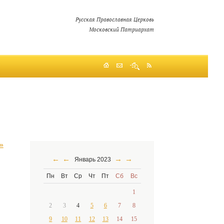
Русская Православная Церковь
Московский Патриархат
»
←
←
→
→
Январь 2023
Пн
Вт
Ср
Чт
Пт
Сб
Вс
1
2
3
4
5
6
7
8
9
10
11
12
13
14
15