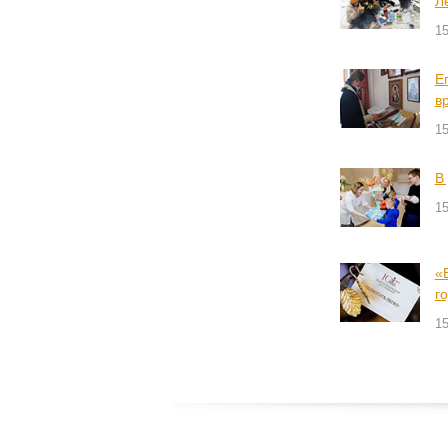
Л
15
Е
в
15
В
15
«
г
15