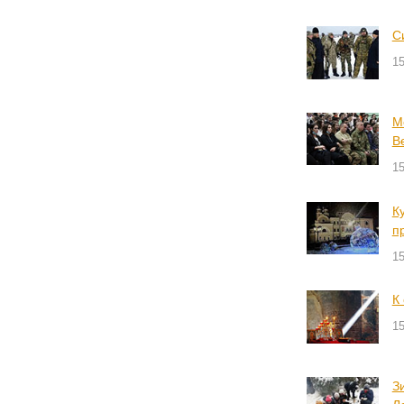
С
15
М
В
15
К
п
15
К
15
З