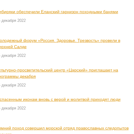
ибиряки обеспечили Еланский гарнизон походными банями
 декабря 2022
олодежный форум «Россия. Здоровье. Трезвость» провели в
ерхней Салде
 декабря 2022
ультурно-просветительский центр «Царский» приглашает на
рограммы декабря
 декабря 2022
 спасенным иконам вновь с верой и молитвой приходят люди
 декабря 2022
имний поход совершил морской отряд православных следопытов