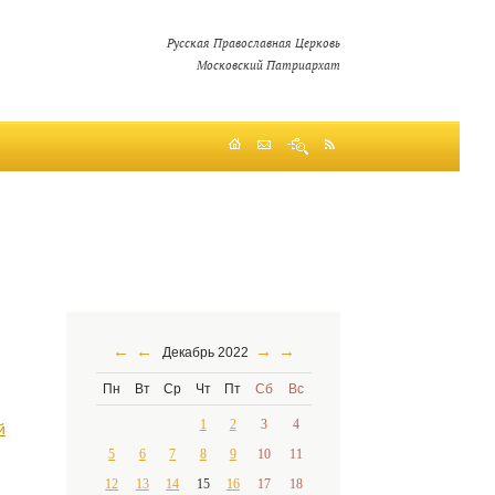
Русская Православная Церковь
Московский Патриархат
←
←
→
→
Декабрь 2022
Пн
Вт
Ср
Чт
Пт
Сб
Вс
1
2
3
4
й
5
6
7
8
9
10
11
12
13
14
15
16
17
18