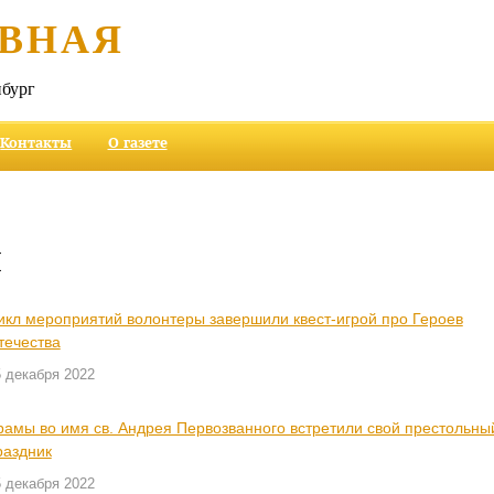
ВНАЯ
бург
Контакты
О газете
и
икл мероприятий волонтеры завершили квест-игрой про Героев
течества
 декабря 2022
рамы во имя св. Андрея Первозванного встретили свой престольны
раздник
 декабря 2022