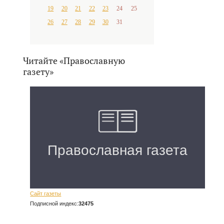
19
20
21
22
23
24
25
26
27
28
29
30
31
Читайте «Православную
газету»
Сайт газеты
Подписной индекс:
32475