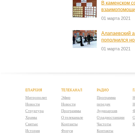
В каменском с
взаимопомощ
01 марта 2021
Алапаевский 
пополнился н
01 марта 2021
ЕПАРХИЯ
ТЕЛЕКАНАЛ
РАДИО
Г
Митрополит
Эфир
Программа
Н
Новости
Новости
передач
Н
Структура
Программы
Аудиоархив
Ф
Храмы
О телеканале
О радиостанции
О
Святые
Контакты
Частоты
К
История
Форум
Контакты