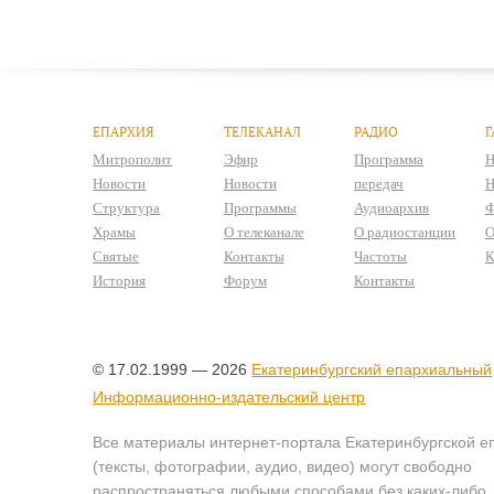
ЕПАРХИЯ
ТЕЛЕКАНАЛ
РАДИО
Г
Митрополит
Эфир
Программа
Н
Новости
Новости
передач
Н
Структура
Программы
Аудиоархив
Ф
Храмы
О телеканале
О радиостанции
О
Святые
Контакты
Частоты
К
История
Форум
Контакты
© 17.02.1999 — 2026
Екатеринбургский епархиальный
Информационно-издательский центр
Все материалы интернет-портала Екатеринбургской е
(тексты, фотографии, аудио, видео) могут свободно
распространяться любыми способами без каких-либо