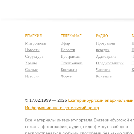
ЕПАРХИЯ
ТЕЛЕКАНАЛ
РАДИО
Г
Митрополит
Эфир
Программа
Н
Новости
Новости
передач
Н
Структура
Программы
Аудиоархив
Ф
Храмы
О телеканале
О радиостанции
О
Святые
Контакты
Частоты
К
История
Форум
Контакты
© 17.02.1999 — 2026
Екатеринбургский епархиальный
Информационно-издательский центр
Все материалы интернет-портала Екатеринбургской е
(тексты, фотографии, аудио, видео) могут свободно
распространяться любыми способами без каких-либо