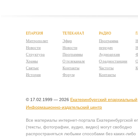
ЕПАРХИЯ
ТЕЛЕКАНАЛ
РАДИО
Г
Митрополит
Эфир
Программа
Н
Новости
Новости
передач
Н
Структура
Программы
Аудиоархив
Ф
Храмы
О телеканале
О радиостанции
О
Святые
Контакты
Частоты
К
История
Форум
Контакты
© 17.02.1999 — 2026
Екатеринбургский епархиальный
Информационно-издательский центр
Все материалы интернет-портала Екатеринбургской е
(тексты, фотографии, аудио, видео) могут свободно
распространяться любыми способами без каких-либо