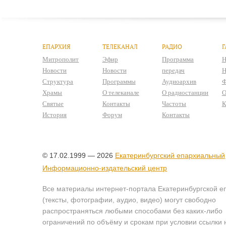
ЕПАРХИЯ
ТЕЛЕКАНАЛ
РАДИО
Г
Митрополит
Эфир
Программа
Н
Новости
Новости
передач
Н
Структура
Программы
Аудиоархив
Ф
Храмы
О телеканале
О радиостанции
О
Святые
Контакты
Частоты
К
История
Форум
Контакты
© 17.02.1999 — 2026
Екатеринбургский епархиальный
Информационно-издательский центр
Все материалы интернет-портала Екатеринбургской е
(тексты, фотографии, аудио, видео) могут свободно
распространяться любыми способами без каких-либо
ограничений по объёму и срокам при условии ссылки 