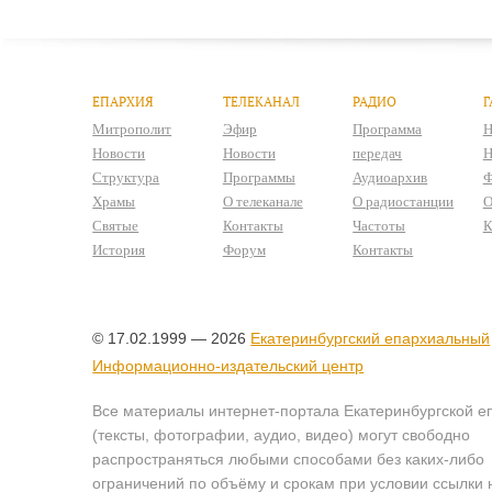
ЕПАРХИЯ
ТЕЛЕКАНАЛ
РАДИО
Г
Митрополит
Эфир
Программа
Н
Новости
Новости
передач
Н
Структура
Программы
Аудиоархив
Ф
Храмы
О телеканале
О радиостанции
О
Святые
Контакты
Частоты
К
История
Форум
Контакты
© 17.02.1999 — 2026
Екатеринбургский епархиальный
Информационно-издательский центр
Все материалы интернет-портала Екатеринбургской е
(тексты, фотографии, аудио, видео) могут свободно
распространяться любыми способами без каких-либо
ограничений по объёму и срокам при условии ссылки 