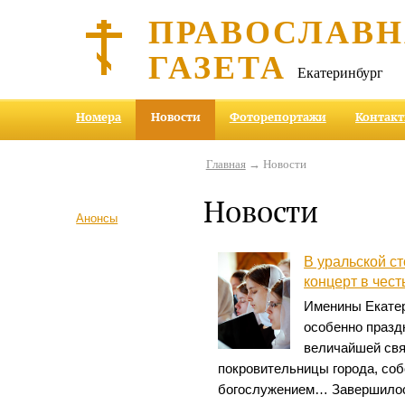
ПРАВОСЛАВ
ГАЗЕТА
Екатеринбург
Номера
Новости
Фоторепортажи
Контак
Главная
→ Новости
Новости
Анонсы
В уральской с
концерт в чес
Именины Екатер
особенно празд
величайшей свя
покровительницы города, со
богослужением… Завершилос