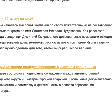
ли 20 тысяч на храм
ом началась массовая кампания по сбору пожертвований на реставраци
льного храма во имя Святителя Николая Чудотворца. Как рассказал
ода священник Димитрий Смирнов, его добровольные помощники обходя
жертвований дома земляков, рассказывают о том, каким был в старину
что нужно сделать для того, чтобы он обрел былое величие.
дминистрации пройдет совещание с участием священника
ушве состоялось подписание соглашения между администрацией
дского округа и Екатеринбургской епархией. Соглашение документально
ничество и совместную деятельность в области образования,
льтуры.