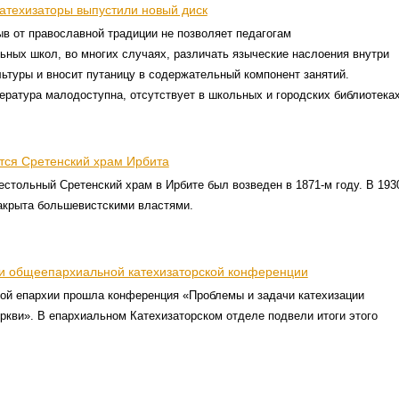
атехизаторы выпустили новый диск
в от православной традиции не позволяет педагогам
ных школ, во многих случаях, различать языческие наслоения внутри
ьтуры и вносит путаницу в содержательный компонент занятий.
ратура малодоступна, отсутствует в школьных и городских библиотеках
тся Сретенский храм Ирбита
стольный Сретенский храм в Ирбите был возведен в 1871-м году. В 193
закрыта большевистскими властями.
и общеепархиальной катехизаторской конференции
кой епархии прошла конференция «Проблемы и задачи катехизации
ркви». В епархиальном Катехизаторском отделе подвели итоги этого