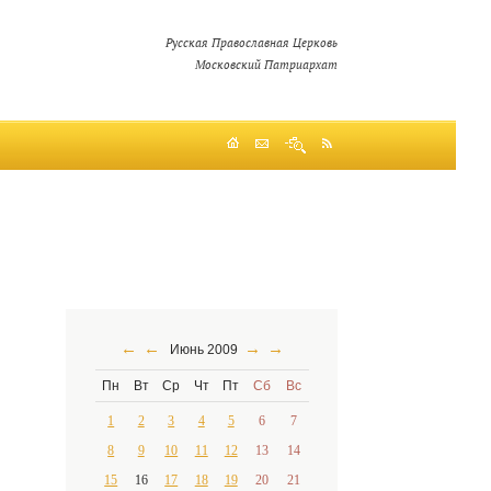
Русская Православная Церковь
Московский Патриархат
←
←
→
→
Июнь 2009
Пн
Вт
Ср
Чт
Пт
Сб
Вс
1
2
3
4
5
6
7
8
9
10
11
12
13
14
15
16
17
18
19
20
21