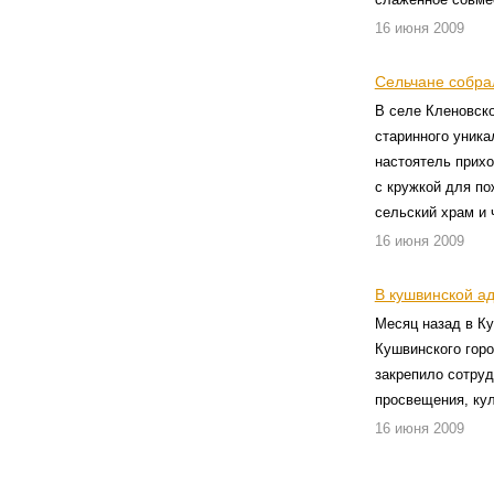
16 июня 2009
Сельчане собра
В селе Кленовск
старинного уника
настоятель прих
с кружкой для по
сельский храм и 
16 июня 2009
В кушвинской а
Месяц назад в К
Кушвинского горо
закрепило сотруд
просвещения, ку
16 июня 2009