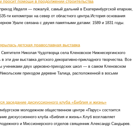
м просит помощи в продолжении строительства
приход Ивделя — пожалуй, самый дальний в Екатеринбургской епархии,
535-ти километрах на север от областного центра.История основания
ерном Урале связана с двумя памятными датами: 1589 и 1831 годы.
ткрылась детская православная выставка
я Святителя Николая Чудотворца села Кленовское Нижнесергинского
 в эти дни выставка детского декоративно-прикладного творчества. Все
ы учениками двух церковно-приходских школ — в самом Кленовском
 Никольским приходом деревне Талица, расположенной в восьми
ся заседание дискуссионного клуба «Библия и жизнь»
ринбургском молодежном общественном центре «Парус» состоится
ние дискуссионного клуба «Библия и жизнь».Клуб возглавляет
лодежного и Миссионерского отделов священник Александр Сандырев.