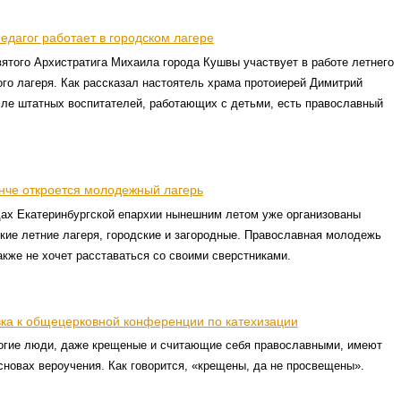
едагог работает в городском лагере
ятого Архистратига Михаила города Кушвы участвует в работе летнего
ого лагеря. Как рассказал настоятель храма протоиерей Димитрий
сле штатных воспитателей, работающих с детьми, есть православный
нче откроется молодежный лагерь
дах Екатеринбургской епархии нынешним летом уже организованы
кие летние лагеря, городские и загородные. Православная молодежь
акже не хочет расставаться со своими сверстниками.
вка к общецерковной конференции по катехизации
огие люди, даже крещеные и считающие себя православными, имеют
сновах вероучения. Как говорится, «крещены, да не просвещены».