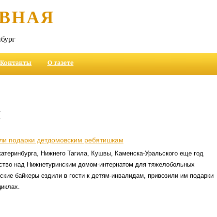
ВНАЯ
бург
Контакты
О газете
и
ли подарки детдомовским ребятишкам
атеринбурга, Нижнего Тагила, Кушвы, Каменска-Уральского еще год
ство над Нижнетуринским домом-интернатом для тяжелобольных
ские байкеры ездили в гости к детям-инвалидам, привозили им подарки
циклах.