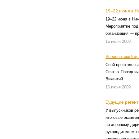
19–22 июня в Н
19–22 июня в Ниж
Мероприятие под
организация — п
16 июня 2009
Всехсвятский х
Свой престольный
Святых.Празднич
Викентий.
16 июня 2009
Будущие регент
У выпускников ре
итоговые экзаме
по хоровому дири
руководителем хо
слаженное совме