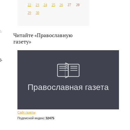
22
23
24
25
26
27
28
29
30
.
Читайте «Православную
газету»
0-
Сайт газеты
Подписной индекс:
32475