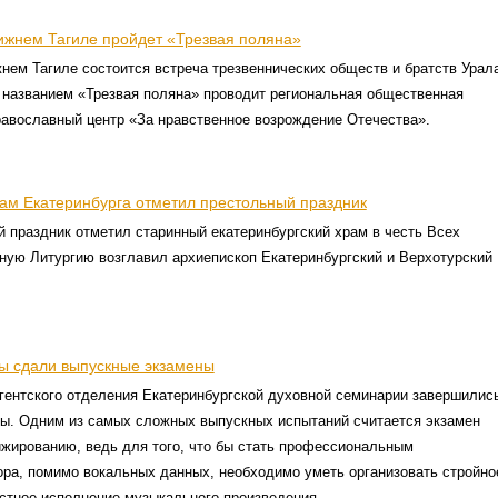
ижнем Тагиле пройдет «Трезвая поляна»
нем Тагиле состоится встреча трезвеннических обществ и братств Урал
 названием «Трезвая поляна» проводит региональная общественная
равославный центр «За нравственное возрождение Отечества».
рам Екатеринбурга отметил престольный праздник
 праздник отметил старинный екатеринбургский храм в честь Всех
ную Литургию возглавил архиепископ Екатеринбургский и Верхотурский
ы сдали выпускные экзамены
гентского отделения Екатеринбургской духовной семинарии завершилис
ны. Одним из самых сложных выпускных испытаний считается экзамен
жированию, ведь для того, что бы стать профессиональным
ра, помимо вокальных данных, необходимо уметь организовать стройно
стное исполнение музыкального произведения.