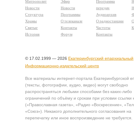
Митрополит
Эфир
Программа
Н
Новости
Новости
передач
Н
Структура
Программы
Аудиоархив
Ф
Храмы
О телеканале
О радиостанции
О
Святые
Контакты
Частоты
К
История
Форум
Контакты
© 17.02.1999 — 2026
Екатеринбургский епархиальный
Информационно-издательский центр
Все материалы интернет-портала Екатеринбургской е
(тексты, фотографии, аудио, видео) могут свободно
распространяться любыми способами без каких-либо
ограничений по объёму и срокам при условии ссылки 
(«Православная газета», «Радио «Воскресение», «Те
«Союз»). Никакого дополнительного согласования на
перепечатку или иное воспроизведение не требуется.