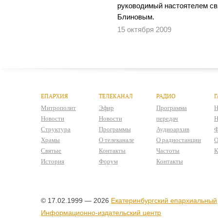
руководимый настоятелем с
Блиновым.
15 октября 2009
ЕПАРХИЯ
ТЕЛЕКАНАЛ
РАДИО
Г
Митрополит
Эфир
Программа
Н
Новости
Новости
передач
Н
Структура
Программы
Аудиоархив
Ф
Храмы
О телеканале
О радиостанции
О
Святые
Контакты
Частоты
К
История
Форум
Контакты
© 17.02.1999 — 2026
Екатеринбургский епархиальный
Информационно-издательский центр