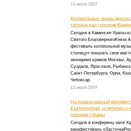
13 июля 2007
Колокольные звоны многих
сегодня над городом Камен
Сегодня в Каменске-Уральско
Святого БлаговерногоКнязя 
фестиваль колокольной музы
столицу» показать свое мас
звонарииз храмов Москвы, Ар
Суздала, Ярослаля, Рыбинска
Санкт-Петербурга, Орла, Каз
Чебоксар.
13 июля 2007
На православный кинофест
Екатеринбург «слетелись» 
городов страны
Сегодня в конференц-зале Х
кинофестиваль «ЛасточкиРос