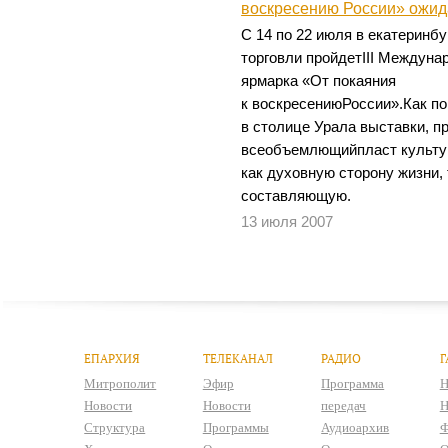
воскресению России» ожид
С 14 по 22 июля в екатерин
торговли пройдетIII Междуна
ярмарка «От покаяния
к воскресениюРоссии».Как 
в столице Урала выставки, п
всеобъемлющийпласт культур
как духовную сторону жизни,
составляющую.
13 июля 2007
ЕПАРХИЯ
ТЕЛЕКАНАЛ
РАДИО
Г
Митрополит
Эфир
Программа
Н
Новости
Новости
передач
Н
Структура
Программы
Аудиоархив
Ф