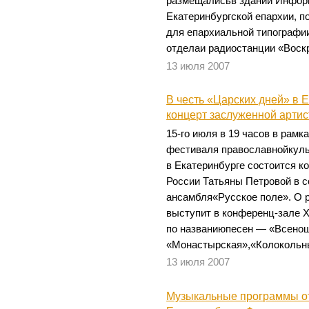
размещалисьв здании Информ
Екатеринбургской епархии, п
для епархиальной типографи
отделаи радиостанции «Воск
13 июля 2007
В честь «Царских дней» в 
концерт заслуженной артис
15-го июля в 19 часов в рамк
фестиваля православнойкуль
в Екатеринбурге состоится к
России Татьяны Петровой в 
ансамбля«Русское поле». О 
выступит в конференц-зале Х
по названиюпесен — «Всенощ
«Монастырская»,«Колокольный
13 июля 2007
Музыкальные программы о