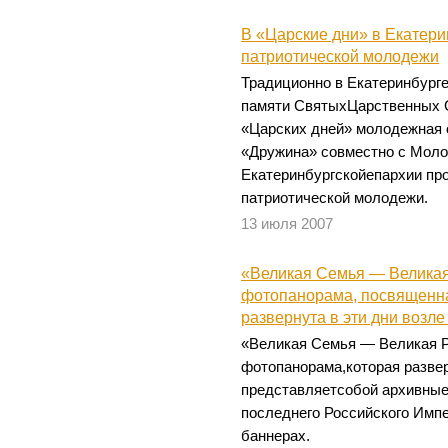
В «Царские дни» в Екатери
патриотической молодежи
Традиционно в Екатеринбурге
памяти СвятыхЦарственных С
«Царских дней» молодежная
«Дружина» совместно с Мол
Екатеринбургскойепархии пр
патриотической молодежи.
13 июля 2007
«Великая Семья — Великая
фотопанорама, посвященна
развернута в эти дни возл
«Великая Семья — Великая Р
фотопанорама,которая разве
представляетсобой архивны
последнего Российского Имп
баннерах.