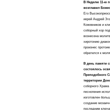
В Неделю 11-ю 
возглавил Боже
Его Высокопреос
иерей Андрей Зго
Кожевников и кл
соборный хор под
вознесена молит
хиротонию диакон
произнес протоие
обратился к мол
В день памяти 
состоялось осв
Преподобного С
территории Дон
соборного Храма
песнопения испол
изготовлен больш
создание мозаичн
последним ключар