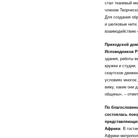
стал тканевый ик
членом Творческо
Для создания обр
и шелковые нити
взаимодействию 
Приходской дом
Исповедников Р
здания, работы в
кружки и студии,
скаутское движен
условиях многое 
вижу, какие они 
общины», – отмет
По благословен
состоялась поез
представляющих
Африки
. В гост
Африки митропол