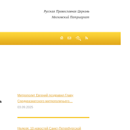
Русская Православная Церковь
Московский Патриархат
Митрополит Евгений поздравил Главу
Среднеазиатского митрополичьего…
а
03.09.2025
Неделя: 10 новостей Санкт-Петербургской