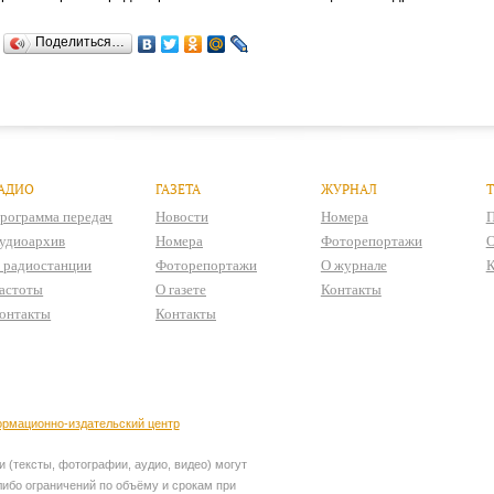
Поделиться…
АДИО
ГАЗЕТА
ЖУРНАЛ
рограмма передач
Новости
Номера
П
удиоархив
Номера
Фоторепортажи
О
 радиостанции
Фоторепортажи
О журнале
К
астоты
О газете
Контакты
онтакты
Контакты
рмационно-издательский центр
 (тексты, фотографии, аудио, видео) могут
ибо ограничений по объёму и срокам при