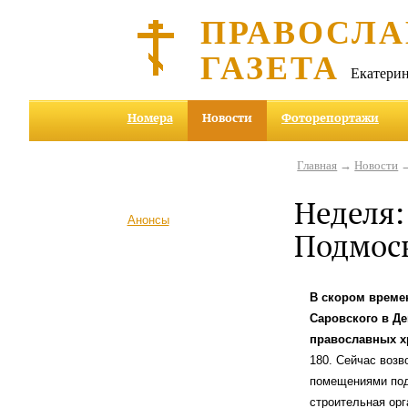
ПРАВОСЛА
ГАЗЕТА
Екатерин
Номера
Новости
Фоторепортажи
Главная
→
Новости
→
Неделя:
Анонсы
Подмос
В скором време
Саровского в Де
православных х
180. Сейчас возв
помещениями под
строительная ор