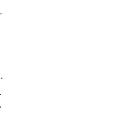
ия
на
о
я,