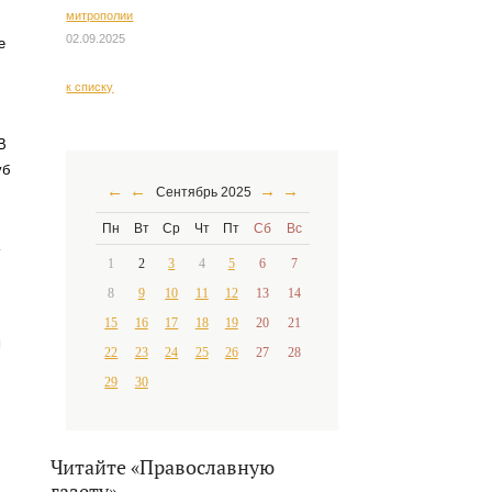
митрополии
02.09.2025
е
к списку
В
уб
←
←
→
→
Сентябрь 2025
Пн
Вт
Ср
Чт
Пт
Сб
Вс
1
2
3
4
5
6
7
8
9
10
11
12
13
14
15
16
17
18
19
20
21
м
22
23
24
25
26
27
28
29
30
Читайте «Православную
газету»