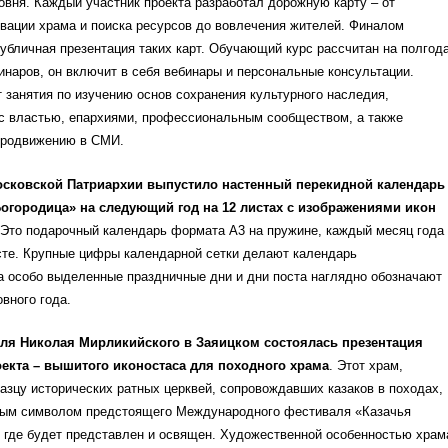
вня. Каждый участник проекта разработал дорожную карту – от
вации храма и поиска ресурсов до вовлечения жителей. Финалом
убличная презентация таких карт. Обучающий курс рассчитан на полгода
наров, он включит в себя вебинары и персональные консультации.
занятия по изучению основ сохранения культурного наследия,
с властью, епархиями, профессиональным сообществом, а также
продвижению в СМИ.
осковской Патриархии выпустило настенный перекидной календарь
огородица» на следующий год на 12 листах с изображениями икон
 Это подарочный календарь формата А3 на пружине, каждый месяц года
сте. Крупные цифры календарной сетки делают календарь
а особо выделенные праздничные дни и дни поста наглядно обозначают
овного года.
еля Николая Мирликийского в Заяицком состоялась презентация
екта – вышитого иконостаса для походного храма
. Этот храм,
азцу исторических ратных церквей, сопровождавших казаков в походах,
ным символом предстоящего Международного фестиваля «Казачья
 где будет представлен и освящен. Художественной особенностью храм