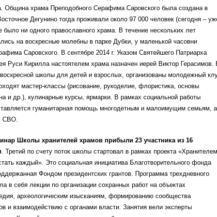
а. Община храма Преподобного Серафима Саровского была создана в
 Восточное Дегунино тогда проживали около 97 000 человек (сегодня – уж
не было ни одного православного храма. В течение нескольких лет
лись на воскресные молебны в парке Дубки, у маленькой часовни
афима Саровского. В сентябре 2014 г. Указом Святейшего Патриарха
ея Руси Кирилла настоятелем храма назначен иерей Виктор Герасимов. 
 воскресной школы для детей и взрослых, организованы молодежный кл
роходят мастер-классы (рисование, рукоделие, флористика, основы
на и др.), кулинарные курсы, ярмарки. В рамках социальной работы
ставляется гуманитарная помощь многодетным и малоимущим семьям, а
м СВО.
минар Школы хранителей храмов прибыли 23 участника из 16
и
. Третий по счету поток школы стартовал в рамках проекта «Хранителе
стать каждый». Это социальная инициатива Благотворительного фонда
оддержанная Фондом президентских грантов. Программа трехдневного
а в себя лекции по организации сохранных работ на объектах
ледия, археологическим изысканиям, формированию сообщества
в и взаимодействию с органами власти. Занятия вели эксперты