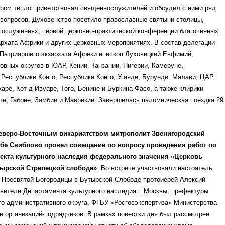
ором тепло приветствовал священнослужителей и обсудил с ними ряд
вопросов. Духовенство посетило православные святыни столицы,
гослужениях, первой церковно-практической конференции благочинных
рхата Африки и других церковных мероприятиях. В состав делегации
 Патриаршего экзархата Африки епископ Луховицкий Евфимий,
овных округов в ЮАР, Кении, Танзании, Нигерии, Камеруне,
Республике Конго, Республике Конго, Уганде, Бурунди, Малави, ЦАР,
аре, Кот-д`Ивуаре, Того, Бенине и Буркина-Фасо, а также клирики
ле, Габоне, Замбии и Маврикии. Завершилась паломническая поездка 29
веро-Восточным викариатством митрополит Звенигородский
ьбе Свиблово провел совещание по вопросу проведения работ по
екта культурного наследия федерального значения «Церковь
тырской Стрелецкой слободе»
. Во встрече участвовали настоятель
 Пресвятой Богородицы в Бутырской Слободе протоиерей Алексий
вители Департамента культурного наследия г. Москвы, префектуры
о административного округа, ФГБУ «Росгосэкспертиза» Министерства
и организаций-подрядчиков. В рамках повестки дня был рассмотрен