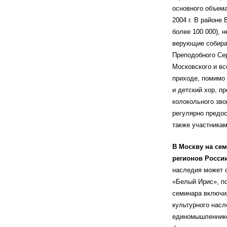
основного объем
2004 г. В районе
более 100 000), 
верующие собира
Преподобного Сер
Московского и вс
приходе, помимо
и детский хор, п
колокольного зво
регулярно предо
также участника
В Москву на се
регионов Росси
наследия может 
«Белый Ирис», п
семинара включил
культурного нас
единомышленнико