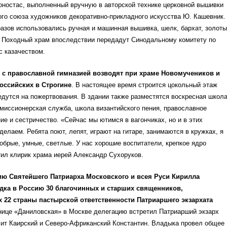
оностас, выполненный вручную в авторской технике церковной вышивки
го союза художников декоративно-прикладного искусства Ю. Кашевник.
азов использовались ручная и машинная вышивка, шелк, бархат, золот
. Походный храм впоследствии передадут Синодальному комитету по
с казачеством.
 с православной гимназией возводят при храме Новомучеников и
оссийских в Строгине
. В настоящее время строится цокольный этаж
едутся на пожертвования. В здании также разместятся воскресная школа
 миссионерская служба, школа византийского пения, православное
ие и сестричество. «Сейчас мы ютимся в вагончиках, но и в этих
делаем. Ребята поют, лепят, играют на гитаре, занимаются в кружках, я
добрые, умные, светлые. У нас хорошие воспитатели, крепкое ядро
ил клирик храма иерей Александр Сухоруков.
ию Святейшего Патриарха Московского и всея Руси Кирилла
дка в Россию 30 благочинных и старших священников,
 22 страны пастырской ответственности Патриаршего экзархата
инице «Даниловская» в Москве делегацию встретил Патриарший экзарх
ит Каирский и Северо-Африканский Константин. Владыка провел общее