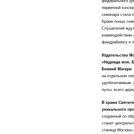
федерального уро
первичной консер
семинара стала п
Кроме очных семи
Слушателей ждут 
взаимодействию 
фандрайзингу и 
Издательство М
«Надежда моя, Б
Божией Матери
.
на отдельном ли
удобочитаемым, 
пульс всего церк
В храме Святит
уникального про
созданный по обр
станет централь
станица Москва»,