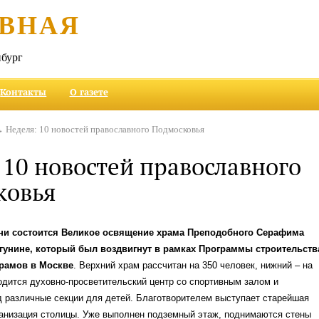
ВНАЯ
бург
Контакты
О газете
 Неделя: 10 новостей православного Подмосковья
 10 новостей православного
ковья
ни состоится Великое освящение храма Преподобного Серафима
гунине, который был воздвигнут в рамках Программы строительств
рамов в Москве
. Верхний храм рассчитан на 350 человек, нижний – на
одится духовно-просветительский центр со спортивным залом и
 различные секции для детей. Благотворителем выступает старейшая
ганизация столицы. Уже выполнен подземный этаж, поднимаются стены