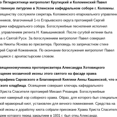
по Пятидесятнице митрополит Крутицкий и Коломенский Павел
ственную литургию в Успенском кафедральном соборе г. Коломны
.
вященству сослужили секретарь Коломенского епархиального управлен
нников, благочинный 1-го Егорьевского округа протоиерей Сергий
ирики кафедрального собора. Богослужебные песнопения исполнил
 управлением регента Н. Камышниковой. После сугубой ектении была
ва о Святой Руси. За богослужением митрополит Павел совершил
а Никиты Яснова во пресвитера. Проповедь по запричастном стихе
рей Сергий Кожевников. По окончании богослужения митрополит Павел
ящимся с архипастырским словом.
священномученика протопресвитера Александра Хотовицкого
ящение мозаичной иконы этого святого на фасаде храма
ерафима Саровского и Благоверной Княгини Анны Кашинской, что 
ского кладбища
. Освящение совершил ключарь кафедрального
 Христа Спасителя протоиерей Михаил Рязанцев. Богослужебные
нил камерный хор соборного храма. Образ, для которого был специальн
ой мраморный киот, установлен для вечного поминовения. Средства на
ой иконы и доработку киота собрали прихожане Храма Христа Спасител
ем которого перед закрытием в 1931 г. был отец Александр.