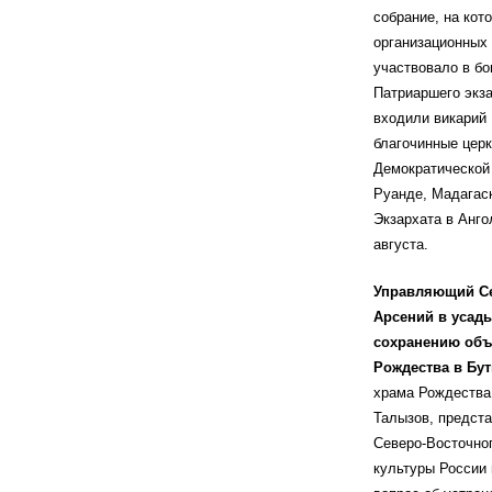
собрание, на кот
организационных 
участвовало в бо
Патриаршего экза
входили викарий
благочинные церк
Демократической 
Руанде, Мадагаск
Экзархата в Анго
августа.
Управляющий Се
Арсений в усад
сохранению объ
Рождества в Бу
храма Рождества
Талызов, предста
Северо-Восточног
культуры России 