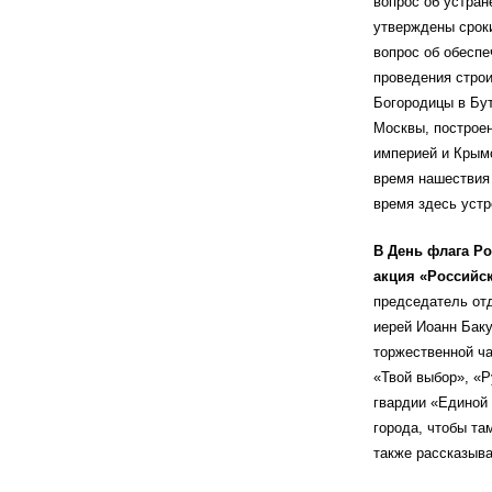
вопрос об устран
утверждены сроки
вопрос об обесп
проведения стро
Богородицы в Бут
Москвы, построен
империей и Крым
время нашествия
время здесь устр
В День флага Ро
акция «Российс
председатель от
иерей Иоанн Баку
торжественной ч
«Твой выбор», «
гвардии «Единой
города, чтобы та
также рассказыва