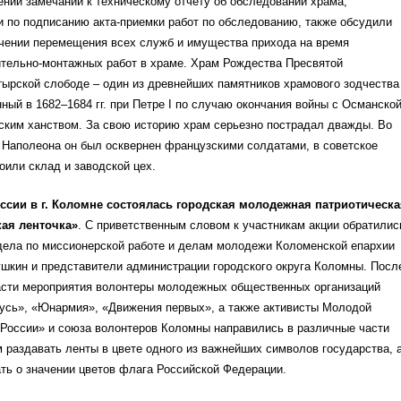
ении замечаний к техническому отчету об обследовании храма,
 по подписанию акта-приемки работ по обследованию, также обсудили
ечении перемещения всех служб и имущества прихода на время
ительно-монтажных работ в храме. Храм Рождества Пресвятой
ырской слободе – один из древнейших памятников храмового зодчества
ный в 1682–1684 гг. при Петре I по случаю окончания войны с Османско
ским ханством. За свою историю храм серьезно пострадал дважды. Во
 Наполеона он был осквернен французскими солдатами, в советское
оили склад и заводской цех.
ссии в г. Коломне состоялась городская молодежная патриотическа
кая ленточка»
. С приветственным словом к участникам акции обратилис
дела по миссионерской работе и делам молодежи Коломенской епархии
шкин и представители администрации городского округа Коломны. Посл
асти мероприятия волонтеры молодежных общественных организаций
Русь», «Юнармия», «Движения первых», а также активисты Молодой
 России» и союза волонтеров Коломны направились в различные части
м раздавать ленты в цвете одного из важнейших символов государства, 
ть о значении цветов флага Российской Федерации.