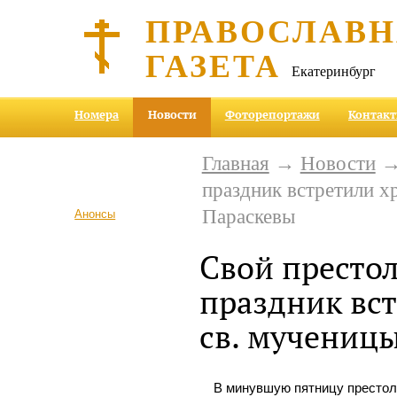
ПРАВОСЛАВ
ГАЗЕТА
Екатеринбург
Номера
Новости
Фоторепортажи
Контак
Главная
→
Новости
→ 
праздник встретили х
Параскевы
Анонсы
Свой престо
праздник вс
св. мучениц
В минувшую пятницу престол