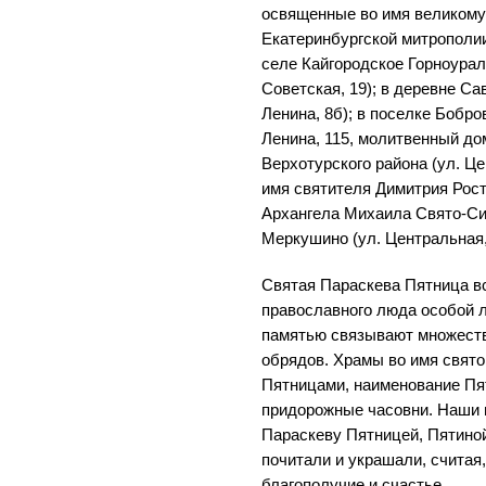
освященные во имя великому
Екатеринбургской митрополии
селе Кайгородское Горноураль
Советская, 19); в деревне С
Ленина, 8б); в поселке Бобро
Ленина, 115, молитвенный до
Верхотурского района (ул. Це
имя святителя Димитрия Рост
Архангела Михаила Свято-Си
Меркушино (ул. Центральная,
Святая Параскева Пятница в
православного люда особой 
памятью связывают множеств
обрядов. Храмы во имя свят
Пятницами, наименование Пя
придорожные часовни. Наши 
Параскеву Пятницей, Пятиной
почитали и украшали, считая
благополучие и счастье.