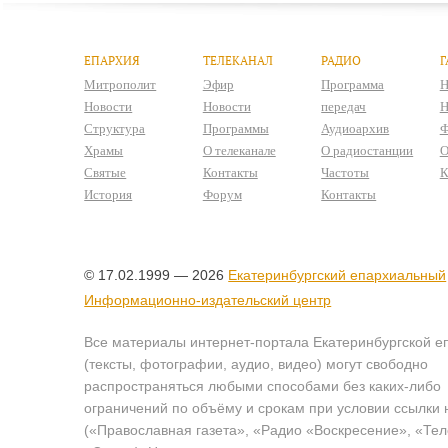
ЕПАРХИЯ
ТЕЛЕКАНАЛ
РАДИО
Г
Митрополит
Эфир
Программа
Н
Новости
Новости
передач
Н
Структура
Программы
Аудиоархив
Ф
Храмы
О телеканале
О радиостанции
О
Святые
Контакты
Частоты
К
История
Форум
Контакты
© 17.02.1999 — 2026
Екатеринбургский епархиальный
Информационно-издательский центр
Все материалы интернет-портала Екатеринбургской е
(тексты, фотографии, аудио, видео) могут свободно
распространяться любыми способами без каких-либо
ограничений по объёму и срокам при условии ссылки 
(«Православная газета», «Радио «Воскресение», «Те