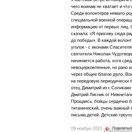
чего воинам не хватает и что
Среди волонтеров немало ро
специальной военной операц
информацию от первых лиц. 
сказала: «Я прихожу сюда ра
до победы». В каждой волонт
уголок - с иконами Спасител
святителя Николая Чудотворц
начинается работа, хотя сред
невоцерковленные, но рано ил
через общее благое дело. Вои
на передовую периодически 
отец Димитрий из г. Соликамс
Дмитрий Лисник от Нижнетаги
Прощаясь, бойцы сердечно б
титанический, очень важный 
письма детей. Детские треуго
09 ноября 2023
Поделитьс