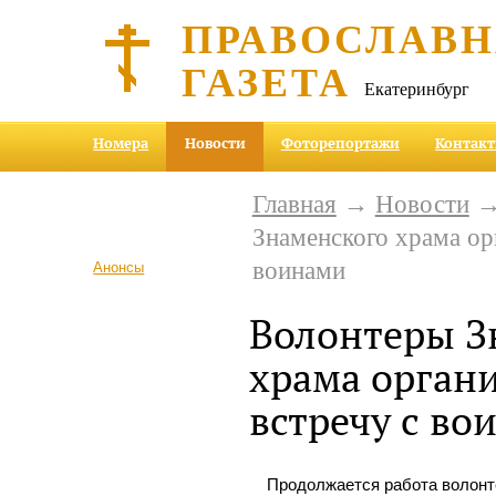
ПРАВОСЛАВ
ГАЗЕТА
Екатеринбург
Номера
Новости
Фоторепортажи
Контак
Главная
→
Новости
→
Знаменского храма ор
воинами
Анонсы
Волонтеры З
храма орган
встречу с во
Продолжается работа волонт