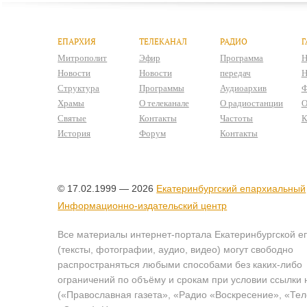
ЕПАРХИЯ
ТЕЛЕКАНАЛ
РАДИО
Г
Митрополит
Эфир
Программа
Н
Новости
Новости
передач
Н
Структура
Программы
Аудиоархив
Ф
Храмы
О телеканале
О радиостанции
О
Святые
Контакты
Частоты
К
История
Форум
Контакты
© 17.02.1999 — 2026
Екатеринбургский епархиальный
Информационно-издательский центр
Все материалы интернет-портала Екатеринбургской е
(тексты, фотографии, аудио, видео) могут свободно
распространяться любыми способами без каких-либо
ограничений по объёму и срокам при условии ссылки 
(«Православная газета», «Радио «Воскресение», «Те