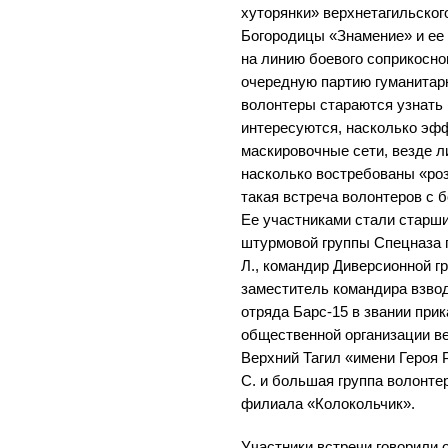
хуторянки» верхнетагильског
Богородицы «Знамение» и ее
на линию боевого соприкосн
очередную партию гуманитар
волонтеры стараются узнать 
интересуются, насколько эф
маскировочные сети, везде 
насколько востребованы «роз
такая встреча волонтеров с 
Ее участниками стали старш
штурмовой группы Спецназа 
Л., командир Диверсионной гр
заместитель командира взвод
отряда Барс-15 в звании при
общественной организации в
Верхний Тагил «имени Героя 
С. и большая группа волонте
филиала «Колокольчик».
Участники встречи говорили о