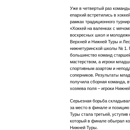
Уже в четвертый раз команд
епархий встретились в хокке
рамках традиционного турни
«Хоккей на валенках с мячом
воскресных школ и молодежн
Верхней и Нижней Туры и Лес
нижнетуринской школы № 1. 
большинство команд старшей
мастерством, а игроки младш
спортивным азартом и непод
соперников. Результаты млад
получила сборная команда, вт
хозяева поля – игроки Нижне
Серьезная борьба складывала
за место в финале и позицию
Туры стала третьей, уступив
который в финале обыграл к
Нижней Туры.