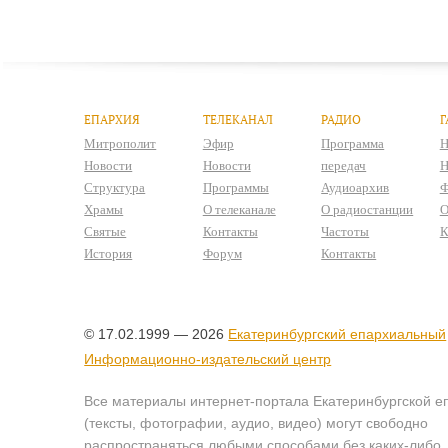
ЕПАРХИЯ
ТЕЛЕКАНАЛ
РАДИО
Г
Митрополит
Эфир
Программа
Н
Новости
Новости
передач
Н
Структура
Программы
Аудиоархив
Ф
Храмы
О телеканале
О радиостанции
О
Святые
Контакты
Частоты
К
История
Форум
Контакты
© 17.02.1999 — 2026
Екатеринбургский епархиальный
Информационно-издательский центр
Все материалы интернет-портала Екатеринбургской е
(тексты, фотографии, аудио, видео) могут свободно
распространяться любыми способами без каких-либо